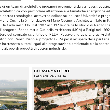
 di un team di architetti e ingegneri provenienti da vari paesi, possi
rchitettonica con particolare attenzione alle tematiche energetiche e
lla ricerca tecnologica, attraverso collaborazioni con Università e pro
ario Cucinella è il fondatore di Mario Cucinella Architects. Nato in Ita
 De Carlo nel 1986. Dal 1987 al 1992 lavora nello studio di Renzo Pi
i progetto. Fonda Mario Cucinella Architects (MCA) a Parigi nel 1992
tore del comitato scientifico di PLEA (Passive and Low Energy Archite
tutor, con Renzo Piano al progetto G124 per il recupero delle periferie
e interessato ai temi legati alla progettazione ambientale e alla sostenib
o sviluppo di prodotti di design industriale. 
EX CASERMA EDERLE
PALMANOVA - ITALIA