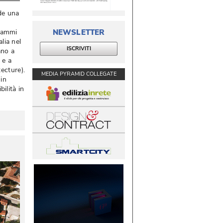
ede una
d
NEWSLETTER
grammi
lia nel
ISCRIVITI
ano a
 e a
cture). 
MEDIA PYRAMID COLLEGATE
 in
ilità in