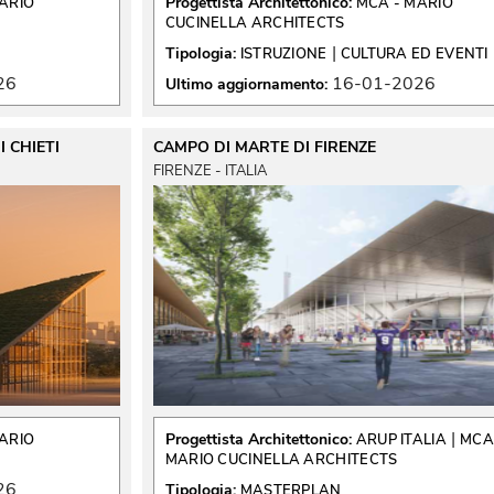
Progettista Architettonico:
ARIO
MCA - MARIO
CUCINELLA ARCHITECTS
 | 
Tipologia:
ISTRUZIONE
CULTURA ED EVENTI
26
16-01-2026
Ultimo aggiornamento:
 CHIETI
CAMPO DI MARTE DI FIRENZE
FIRENZE - ITALIA
 | 
Progettista Architettonico:
ARIO
ARUP ITALIA
MCA 
MARIO CUCINELLA ARCHITECTS
26
Tipologia:
MASTERPLAN