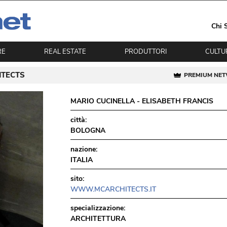
Chi 
RE
REAL ESTATE
PRODUTTORI
CULTU
ITECTS
PREMIUM NE
MARIO CUCINELLA - ELISABETH FRANCIS
città:
BOLOGNA
nazione:
ITALIA
sito:
WWW.MCARCHITECTS.IT
specializzazione:
ARCHITETTURA