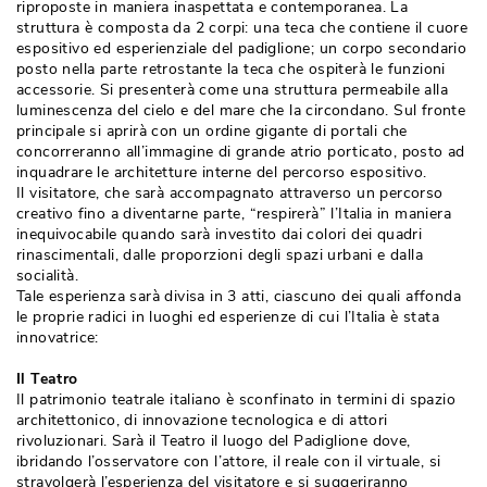
riproposte in maniera inaspettata e contemporanea. La
struttura è composta da 2 corpi: una teca che contiene il cuore
espositivo ed esperienziale del padiglione; un corpo secondario
posto nella parte retrostante la teca che ospiterà le funzioni
accessorie. Si presenterà come una struttura permeabile alla
luminescenza del cielo e del mare che la circondano. Sul fronte
principale si aprirà con un ordine gigante di portali che
concorreranno all’immagine di grande atrio porticato, posto ad
inquadrare le architetture interne del percorso espositivo. 
Il visitatore, che sarà accompagnato attraverso un percorso
creativo fino a diventarne parte, “respirerà” l’Italia in maniera
inequivocabile quando sarà investito dai colori dei quadri
rinascimentali, dalle proporzioni degli spazi urbani e dalla
socialità.
Tale esperienza sarà divisa in 3 atti, ciascuno dei quali affonda
le proprie radici in luoghi ed esperienze di cui l’Italia è stata
innovatrice:
Il Teatro
Il patrimonio teatrale italiano è sconfinato in termini di spazio
architettonico, di innovazione tecnologica e di attori
rivoluzionari. Sarà il Teatro il luogo del Padiglione dove, 
ibridando l’osservatore con l’attore, il reale con il virtuale, si
stravolgerà l’esperienza del visitatore e si suggeriranno