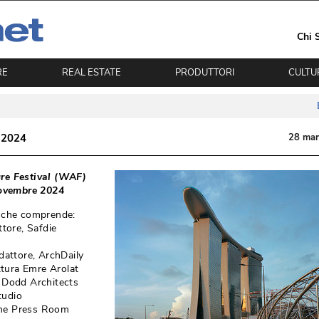
Chi 
RE
REAL ESTATE
PRODUTTORI
CULTU
 2024
28 ma
re Festival (WAF) 
 novembre 2024
a che comprende:
ore, Safdie 
attore, ArchDaily
ttura Emre Arolat
 Dodd Architects
tudio
The Press Room