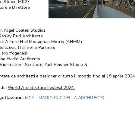
o, Studio MK27
re e Direttore 
r, Nigel Coates Studios
Sanjay Puri Architects
o di Allford Hall Monaghan Morris (AHMM)
Belacevic Haffner e Partners
, Morfogenesi
aha Hadid Architects
Ricercatore, Scrittore, Yael Reisner Studio &
ate da architetti e designer di tutto il mondo fino al 19 aprile 2024.
b del
World Architecture Festival 2024.
ogettazione:
MCA - MARIO CUCINELLA ARCHITECTS