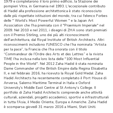
1979 e completarono il loro primo edificio, la Stazione dei
pompieri Vitra, in Germania nel 1993. L'eccezionale contributo
di Hadid alla professione architettonica è stato riconosciuto
dalle più rispettate istituzioni del mondo, tra cui l'elenco Forbes
delle " World’s Most Powerful Women " e la Japan Art
Association che l’ha premiata con il "Praemium Imperiale" nel
2009. Nel 2010 e nel 2011, i disegni di ZHA sono stati premiati
con il Premio Stirling, uno dei più alti riconoscimenti
dell'architettura, dal Royal Institute of British Architects. Altri
riconoscimenti includono l'UNESCO che l’ha nominata “Artista
per la pace”, la Francia che l’ha onorata con il titolo
“Commandeur de l’Ordre des Arts et des Lettres” e la rivista 
TIME l’ha inclusa nella loro lista delle "100 Most Influential
People in the World". Nel 2012 Zaha Hadid è stata nominata
Dame Commander of the British Empire dalla Regina Elisabetta
II, e nel febbraio 2016, ha ricevuto la Royal Gold Medal. Zaha
Hadid Architects ha recentemente completato il Port House di
Anversa, Salerno Maritime Terminal in Italia e Oxford
University’s Middle East Centre al St Antony’s College. Il
portfolio di Zaha Hadid Architects comprende anche attività 
culturali, aziendali, progetti accademici, sportivi e infrastrutturali
in tutta l'Asia, il Medio Oriente, Europa e Americhe. Zaha Hadid
è scomparsa giovedì 31 marzo 2016 a Miami, Stati Uniti. 