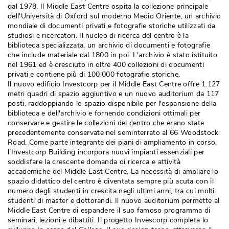
dal 1978. Il Middle East Centre ospita la collezione principale
dell'Università di Oxford sul moderno Medio Oriente, un archivio
mondiale di documenti privati e fotografie storiche utilizzati da
studiosi e ricercatori. Il nucleo di ricerca del centro è la
biblioteca specializzata, un archivio di documenti e fotografie
che include materiale dal 1800 in poi. L'archivio è stato istituito
nel 1961 ed è cresciuto in oltre 400 collezioni di documenti
privati e contiene più di 100.000 fotografie storiche. 
Il nuovo edificio Investcorp per il Middle East Centre offre 1.127
metri quadri di spazio aggiuntivo e un nuovo auditorium da 117
posti, raddoppiando lo spazio disponibile per l'espansione della
biblioteca e dell'archivio e fornendo condizioni ottimali per
conservare e gestire le collezioni del centro che erano state
precedentemente conservate nel seminterrato al 66 Woodstock
Road. Come parte integrante dei piani di ampliamento in corso, 
l'Investcorp Building incorpora nuovi impianti essenziali per
soddisfare la crescente domanda di ricerca e attività 
accademiche del Middle East Centre. La necessità di ampliare lo
spazio didattico del centro è diventata sempre più acuta con il
numero degli studenti in crescita negli ultimi anni, tra cui molti
studenti di master e dottorandi. Il nuovo auditorium permette al
Middle East Centre di espandere il suo famoso programma di
seminari, lezioni e dibattiti. Il progetto Invescorp completa lo