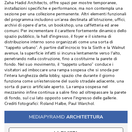
Zaha Hadid Architects, offre spazi per mostre temporanee, 
installazioni specifiche e performance, ma non contempla una
sezione per una collezione permanente. Altri elementi funzionali
del programma includono un’area destinata all’istruzione, uffici, 
archivi di opere d’arte, un bookshop, una caffetteria ed aree
comuni. Per incrementare il carattere fortemente dinamico dello
spazio pubblico, la hall d'ingresso, il foyer e il sistema di
distribuzione interno sono organizzati come una sorta di
“tappeto urbano”. A partire dall’incrocio tra la Sixth e la Walnut 
avenue, la superficie infatti si incurva lentamente verso l'alto, 
penetrando nella costruzione, fino a costituirne la parete di
fondo. Nel suo movimento, il “tappeto urbano” conduce i
visitatori ad imboccare una rampa sospesa che si snoda per
l'intera lunghezza della lobby, spazio che durante il giorno
funziona come un’estensione del suolo stradale adiacente, una
sorta di parco artificiale aperto. La rampa sospesa nel
mezzanino infine continua a salire fino ad oltrepassare la parete
di fondo, sul cui lato opposto serve l'ingresso delle gallerie. 
 Crediti fotografici: Roland Halbe, Paul Warchol. 
MEDIAPYRAMID
ARCHITETTURA