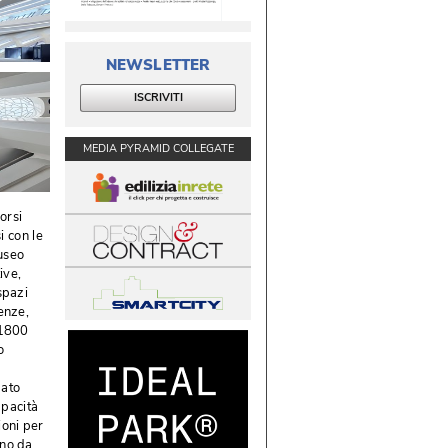
NEWSLETTER
ISCRIVITI
MEDIA PYRAMID COLLEGATE
orsi
i con le
museo
ve, 
spazi
nze, 
 1800
o
zato
pacità 
ioni per
nno da