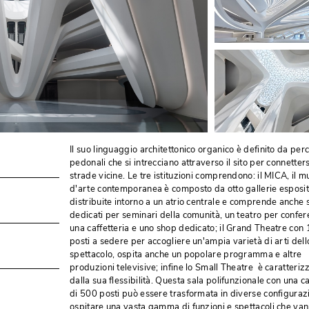
Il suo linguaggio architettonico organico è definito da perc
pedonali che si intrecciano attraverso il sito per connetters
strade vicine. Le tre istituzioni comprendono: il MICA, il 
d'arte contemporanea è composto da otto gallerie espositi
distribuite intorno a un atrio centrale e comprende anche 
dedicati per seminari della comunità, un teatro per confere
una caffetteria e uno shop dedicato; il Grand Theatre con
posti a sedere per accogliere un'ampia varietà di arti dell
spettacolo, ospita anche un popolare programma e altre
produzioni televisive; infine lo Small Theatre è caratteriz
dalla sua flessibilità. Questa sala polifunzionale con una ca
di 500 posti può essere trasformata in diverse configuraz
ospitare una vasta gamma di funzioni e spettacoli che va