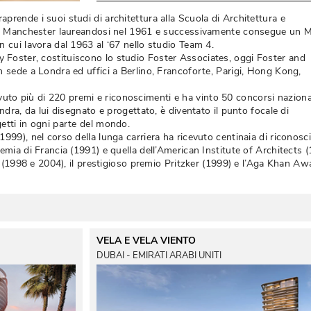
rende i suoi studi di architettura alla Scuola di Architettura e
 di Manchester laureandosi nel 1961 e successivamente consegue un M
 cui lavora dal 1963 al ‘67 nello studio Team 4. 
Foster, costituiscono lo studio Foster Associates, oggi Foster and
 sede a Londra ed uffici a Berlino, Francoforte, Parigi, Hong Kong, 
ricevuto più di 220 premi e riconoscimenti e ha vinto 50 concorsi naziona
ndra, da lui disegnato e progettato, è diventato il punto focale di
etti in ogni parte del mondo. 
999), nel corso della lunga carriera ha ricevuto centinaia di riconosci
emia di Francia (1991) e quella dell’American Institute of Architects (1
ng (1998 e 2004), il prestigioso premio Pritzker (1999) e l’Aga Khan Aw
VELA E VELA VIENTO
DUBAI - EMIRATI ARABI UNITI