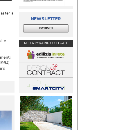
aster a
NEWSLETTER
ISCRIVITI
li e
MEDIA PYRAMID COLLEGATE
menti: 
994). 
ard