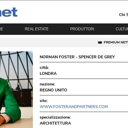
Chi 
RE
REAL ESTATE
PRODUTTORI
CULTU
PREMIUM NE
NORMAN FOSTER - SPENCER DE GREY
città:
LONDRA
nazione:
REGNO UNITO
sito:
WWW.FOSTERANDPARTNERS.COM
specializzazione:
ARCHITETTURA