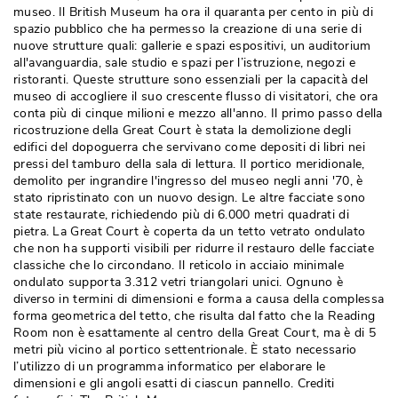
museo. Il British Museum ha ora il quaranta per cento in più di
spazio pubblico che ha permesso la creazione di una serie di
nuove strutture quali: gallerie e spazi espositivi, un auditorium
all'avanguardia, sale studio e spazi per l’istruzione, negozi e
ristoranti. Queste strutture sono essenziali per la capacità del
museo di accogliere il suo crescente flusso di visitatori, che ora
conta più di cinque milioni e mezzo all'anno. Il primo passo della
ricostruzione della Great Court è stata la demolizione degli
edifici del dopoguerra che servivano come depositi di libri nei
pressi del tamburo della sala di lettura. Il portico meridionale, 
demolito per ingrandire l'ingresso del museo negli anni '70, è 
stato ripristinato con un nuovo design. Le altre facciate sono
state restaurate, richiedendo più di 6.000 metri quadrati di
pietra. La Great Court è coperta da un tetto vetrato ondulato
che non ha supporti visibili per ridurre il restauro delle facciate
classiche che lo circondano. Il reticolo in acciaio minimale
ondulato supporta 3.312 vetri triangolari unici. Ognuno è 
diverso in termini di dimensioni e forma a causa della complessa
forma geometrica del tetto, che risulta dal fatto che la Reading
Room non è esattamente al centro della Great Court, ma è di 5
metri più vicino al portico settentrionale. È stato necessario
l’utilizzo di un programma informatico per elaborare le
dimensioni e gli angoli esatti di ciascun pannello. Crediti