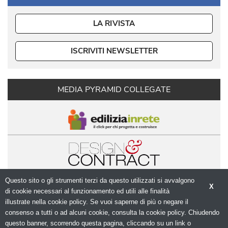
LA RIVISTA
ISCRIVITI NEWSLETTER
MEDIA PYRAMID COLLEGATE
Questo sito o gli strumenti terzi da questo utilizzati si avvalgono
X
di cookie necessari al funzionamento ed utili alle finalità 
illustrate nella cookie policy. Se vuoi saperne di più o negare il
consenso a tutti o ad alcuni cookie, consulta la cookie policy. Chiudendo
questo banner, scorrendo questa pagina, cliccando su un link o
© Copyright 2026. Modulo.net - Il portale della 