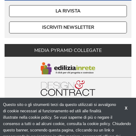
LA RIVISTA
ISCRIVITI NEWSLETTER
MEDIA PYRAMID COLLEGATE
Questo sito o gli strumenti terzi da questo utilizzati si avvalgono
X
di cookie necessari al funzionamento ed utili alle finalità 
illustrate nella cookie policy. Se vuoi saperne di più o negare il
consenso a tutti o ad alcuni cookie, consulta la cookie policy. Chiudendo
questo banner, scorrendo questa pagina, cliccando su un link o
© Copyright 2026. Modulo.net - Il portale della 