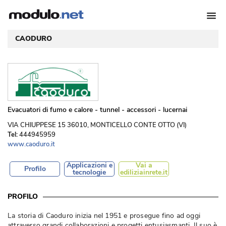
CAODURO
Evacuatori di fumo e calore - tunnel - accessori - lucernai
 VIA CHIUPPESE 15 36010, MONTICELLO CONTE OTTO (VI) 
Tel:
444945959
www.caoduro.it
Applicazioni e
Vai a
Profilo
tecnologie
ediliziainrete.it
PROFILO
La storia di Caoduro inizia nel 1951 e prosegue fino ad oggi
attraverso grandi collaborazioni e progetti entusiasmanti. Il suo è 