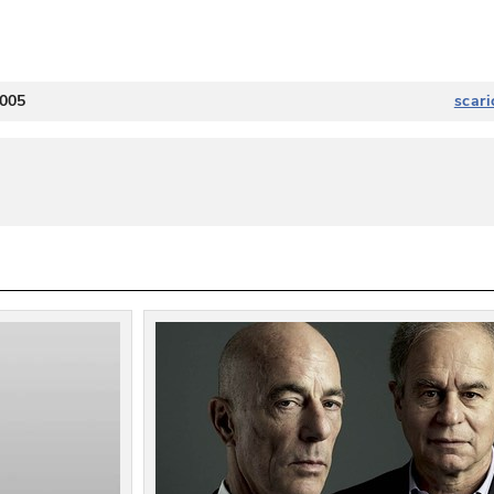
2005
scari