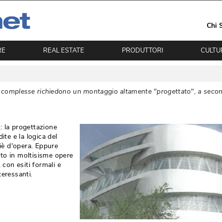
Chi 
RE
REAL ESTATE
PRODUTTORI
CULTU
me complesse richiedono un montaggio altamente "progettato", a seco
: la progettazione
ite e la logica del
piè d'opera. Eppure
to in moltisisme opere
 con esiti formali e
teressanti.