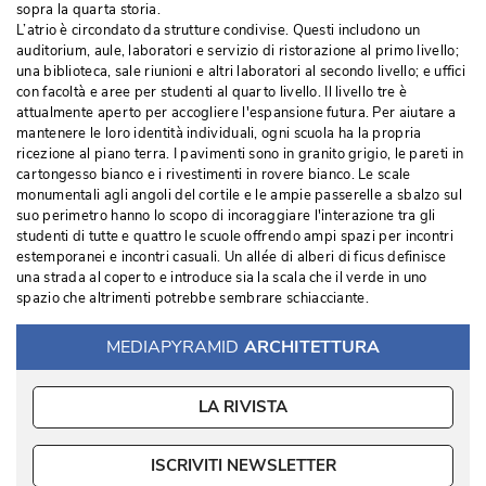
sopra la quarta storia.
L’atrio è circondato da strutture condivise. Questi includono un
auditorium, aule, laboratori e servizio di ristorazione al primo livello; 
una biblioteca, sale riunioni e altri laboratori al secondo livello; e uffici
con facoltà e aree per studenti al quarto livello. Il livello tre è 
attualmente aperto per accogliere l'espansione futura. Per aiutare a
mantenere le loro identità individuali, ogni scuola ha la propria
ricezione al piano terra. I pavimenti sono in granito grigio, le pareti in
cartongesso bianco e i rivestimenti in rovere bianco. Le scale
monumentali agli angoli del cortile e le ampie passerelle a sbalzo sul
suo perimetro hanno lo scopo di incoraggiare l'interazione tra gli
studenti di tutte e quattro le scuole offrendo ampi spazi per incontri
estemporanei e incontri casuali. Un allée di alberi di ficus definisce
una strada al coperto e introduce sia la scala che il verde in uno
spazio che altrimenti potrebbe sembrare schiacciante. 
MEDIAPYRAMID
ARCHITETTURA
LA RIVISTA
ISCRIVITI NEWSLETTER