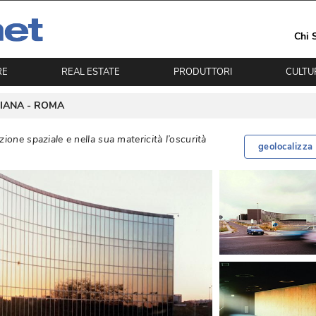
Chi 
RE
REAL ESTATE
PRODUTTORI
CULTU
IANA - 
ROMA
ione spaziale e nella sua matericità l’oscurità 
geolocalizza