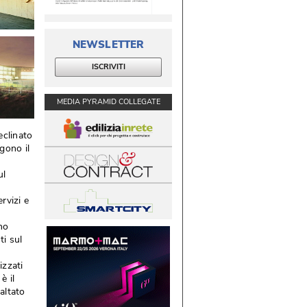
NEWSLETTER
ISCRIVITI
MEDIA PYRAMID COLLEGATE
eclinato
gono il
 
ul
rvizi e
ano
ti sul
izzati
è il
altato