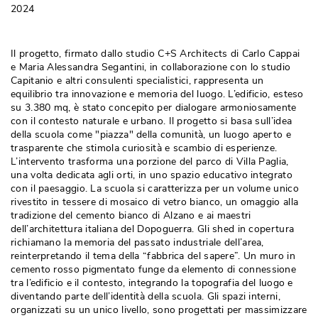
2024
Il progetto, firmato dallo studio C+S Architects di Carlo Cappai
e Maria Alessandra Segantini, in collaborazione con lo studio
Capitanio e altri consulenti specialistici, rappresenta un
equilibrio tra innovazione e memoria del luogo. L’edificio, esteso
su 3.380 mq, è stato concepito per dialogare armoniosamente
con il contesto naturale e urbano. Il progetto si basa sull’idea
della scuola come "piazza" della comunità, un luogo aperto e
trasparente che stimola curiosità e scambio di esperienze. 
L’intervento trasforma una porzione del parco di Villa Paglia, 
una volta dedicata agli orti, in uno spazio educativo integrato
con il paesaggio. La scuola si caratterizza per un volume unico
rivestito in tessere di mosaico di vetro bianco, un omaggio alla
tradizione del cemento bianco di Alzano e ai maestri
dell’architettura italiana del Dopoguerra. Gli shed in copertura
richiamano la memoria del passato industriale dell’area, 
reinterpretando il tema della “fabbrica del sapere”. Un muro in
cemento rosso pigmentato funge da elemento di connessione
tra l’edificio e il contesto, integrando la topografia del luogo e
diventando parte dell’identità della scuola. Gli spazi interni, 
organizzati su un unico livello, sono progettati per massimizzare