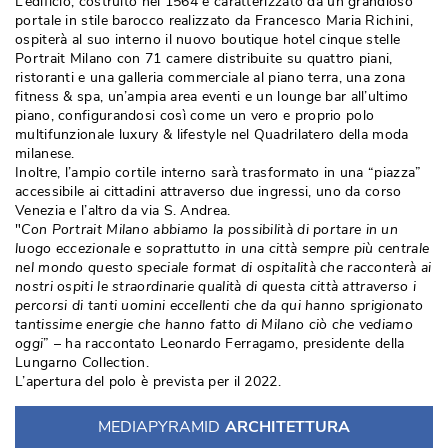
L’edificio, costruito nel 1564 e caratterizzato da un grandioso
portale in stile barocco realizzato da Francesco Maria Richini, 
ospiterà al suo interno il nuovo boutique hotel cinque stelle
Portrait Milano con 71 camere distribuite su quattro piani, 
ristoranti e una galleria commerciale al piano terra, una zona
fitness & spa, un’ampia area eventi e un lounge bar all’ultimo
piano, configurandosi così come un vero e proprio polo
multifunzionale luxury & lifestyle nel Quadrilatero della moda
milanese. 
Inoltre, l’ampio cortile interno sarà trasformato in una “piazza” 
accessibile ai cittadini attraverso due ingressi, uno da corso
Venezia e l’altro da via S. Andrea. 
"
Con Portrait Milano abbiamo la possibilità di portare in un
luogo eccezionale e soprattutto in una città sempre più centrale
nel mondo questo speciale format di ospitalità che racconterà ai
nostri ospiti le straordinarie qualità di questa città attraverso i
percorsi di tanti uomini eccellenti che da qui hanno sprigionato
tantissime energie che hanno fatto di Milano ciò che vediamo
oggi
” – ha raccontato Leonardo Ferragamo, presidente della 
Lungarno Collection. 
L’apertura del polo è prevista per il 2022.
MEDIAPYRAMID
ARCHITETTURA