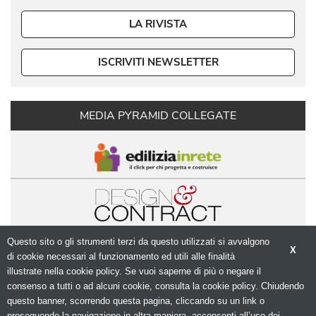
LA RIVISTA
ISCRIVITI NEWSLETTER
MEDIA PYRAMID COLLEGATE
Questo sito o gli strumenti terzi da questo utilizzati si avvalgono
X
di cookie necessari al funzionamento ed utili alle finalità 
illustrate nella cookie policy. Se vuoi saperne di più o negare il
consenso a tutti o ad alcuni cookie, consulta la cookie policy. Chiudendo
questo banner, scorrendo questa pagina, cliccando su un link o
© Copyright 2026. Modulo.net - Il portale della 
proseguendo la navigazione in altra maniera, acconsenti all’uso dei