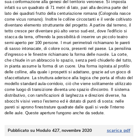
sua conformazione alla genesi del territorio veronese. Si imposta
infatti su un quadrato di 71 metri di lato, pari alla decima parte del
lato dei quadrati frutto della centuriazione romana (Colognola nasce
come vicus romano). Inoltre le colline circostanti e il verde coltivato
diventano elemento strutturante del progetto. A partire dal terreno, il
tetto cresce per diventare più alto verso sud-est, dove l'edificio si
stacca da terra, offrendo la possibilità di inserire un piccolo teatro
semi-aperto per 100 persone. I muri perimetrali richiamano le pareti
di sasso intonacate, di colore ocra, presenti nel paese. La pensilina
d'ingresso e le finestre richiamano la forma delle nuvole. La corte, 
che chiude in un abbraccio lo spazio, senza però chiuderlo del tutto, 
in pianta assume la forma di un cuore. Una forma ispirata al profilo
delle colline, alla quale i prospetti si adattano, grazie ad un gioco di
sfaccettature. La struttura aderisce alla logica che porta al rifiuto del
modello standard aula-corridoio, ciò che viene solitamente utilizzato
come luogo di transizione diventa uno spazio d'incontro. Il sistema
distributivo, con ramificazioni di larghezza e direzioni diverse, ha
sbocchi visivi verso l'esterno ed è dotato di punti di sosta: nelle
pareti si aprono finestrature quadrate dalle quali si vede l'interno
delle aule. Queste aperture fungono anche da sedute. 
Pubblicato su Modulo 427, novembre 2020
scarica pdf