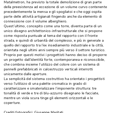
Matalmetron, ha previsto la totale demolizione di gran parte
della preesistenza ad eccezione di un volume curvo contenente
precedentemente la mensa e gli spogliatoi e che oggi ospita
parte delle attività artigianali fingendo anche da elemento di
connessione con il volume alberghiero. 
Quest’ultimo, concepito come una torre, diventa parte di un
unico disegno architettonico-infrastrutturale che si propone
come risposta puntuale al tema del rapporto con il fronte
strada, e quindi di urbanità del complesso, e più in generale a
quello del rapporto tra l’ex insediamento industriale e la città, 
orientata negli ultimi anni sempre più verso il settore turistico. 
Proprio per questi motivi i progettisti hanno deciso di proporre
un progetto dall’identità forte, contemporanea e riconoscibile, 
che combina insieme l’utilizzo del colore con un sistema di
pannelli prefabbricati in calcestruzzo verticali interrotti
unicamente dalle aperture. 
La semplicità del sistema costruttivo ha orientato i progettisti
verso l’utilizzo di una palette cromatica in grado di
caratterizzare e smaterializzare l’imponente struttura: tre
tonalità di verde e tre di blu-azzurro disegnano le facciate, 
mentre un viola scura tinge gli elementi orizzontali e le
coperture. 
Crediti fotografici: Giuseppe Maritati