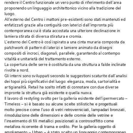
rendere il Centro funzionale un vero punto di riferimento dell’area
proponendo un linguaggio architettonico vicino alla tradizione del
luogo.
All’esterno del Centro i mattoni pre-esistenti sono stati mantenuti ed
enfatizzati grazie alla contiguità con laterizi dall’impronta più 
contemporanea cui è stata accostata una ulteriore declinazione in
lamiera stirata di diversa stiratura e cromia. 
L’esterno del Centro è così ispirato a una cinta muraria composta da
patchwork di pattern di laterizi e lamiere animato da disegni
compositi di incroci, diagonali, parallele, garantendo al contempo
vitalità e unitarietà del trattamento esterno.
La copertura delle serre è costituita da una struttura a falde inclinate
rivolte a nord.
Gli interni sono sviluppati secondo le suggestioni scaturite dall’analisi
dei topoi più significativi del luogo: eleganza, moda, sartorialità e
artigianalità. Retail ha scelto infatti di connotare con due diverse
impronte la struttura già esistente e quella nuova.
Il lavoro di restyling svolto per la galleria esistente dell’ipermercato – 
Timeless – 
si è basato su alcune scelte stilistiche e progettuali
molto precise come l’uso
di vetri retroverniciati, lampadari bronzati, 
rimodulazione delle dimensioni e delle cromie delle vetrine e
l’inserimento di fili metallici posizionati a controsoffitto come
metafora ricorrente di trama e ordito. Per la galleria oggetto di
ampliamento – Urban – è stato scelto un linguaggio contemporaneo