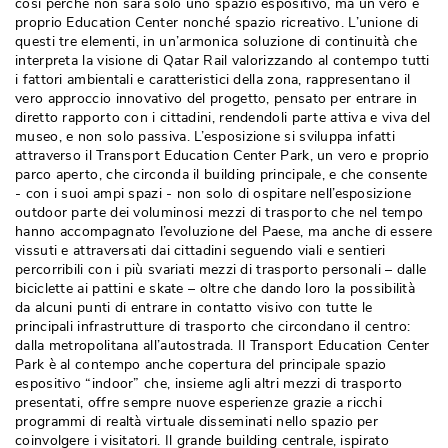
così perchè non sarà solo uno spazio espositivo, ma un vero e
proprio Education Center nonché spazio ricreativo. L’unione di
questi tre elementi, in un’armonica soluzione di continuità che
interpreta la visione di Qatar Rail valorizzando al contempo tutti
i fattori ambientali e caratteristici della zona, rappresentano il
vero approccio innovativo del progetto, pensato per entrare in
diretto rapporto con i cittadini, rendendoli parte attiva e viva del
museo, e non solo passiva. L’esposizione si sviluppa infatti
attraverso il Transport Education Center Park, un vero e proprio
parco aperto, che circonda il building principale, e che consente
- con i suoi ampi spazi - non solo di ospitare nell’esposizione 
outdoor parte dei voluminosi mezzi di trasporto che nel tempo
hanno accompagnato l’evoluzione del Paese, ma anche di essere
vissuti e attraversati dai cittadini seguendo viali e sentieri
percorribili con i più svariati mezzi di trasporto personali – dalle
biciclette ai pattini e skate – oltre che dando loro la possibilità 
da alcuni punti di entrare in contatto visivo con tutte le
principali infrastrutture di trasporto che circondano il centro: 
dalla metropolitana all’autostrada. Il Transport Education Center
Park è al contempo anche copertura del principale spazio
espositivo “indoor” che, insieme agli altri mezzi di trasporto
presentati, offre sempre nuove esperienze grazie a ricchi
programmi di realtà virtuale disseminati nello spazio per
coinvolgere i visitatori. Il grande building centrale, ispirato