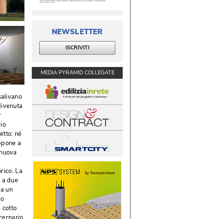
NEWSLETTER
ISCRIVITI
MEDIA PYRAMID COLLEGATE
salivano
divenuta
r
io
tto: né 
appone a
 nuova
i
orico. La
o a due
da un
io
 cotto
ucernario