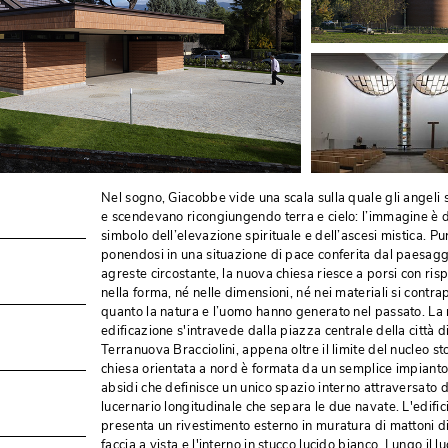
Nel sogno, Giacobbe vide una scala sulla quale gli angeli 
e scendevano ricongiungendo terra e cielo: l’immagine è 
simbolo dell’elevazione spirituale e dell’ascesi mistica. Pu
ponendosi in una situazione di pace conferita dal paesagg
agreste circostante, la nuova chiesa riesce a porsi con rispe
nella forma, né nelle dimensioni, né nei materiali si contr
quanto la natura e l’uomo hanno generato nel passato. La
edificazione s'intravede dalla piazza centrale della città d
Terranuova Bracciolini, appena oltre il limite del nucleo st
chiesa orientata a nord è formata da un semplice impiant
absidi che definisce un unico spazio interno attraversato 
lucernario longitudinale che separa le due navate. L'edific
presenta un rivestimento esterno in muratura di mattoni di
faccia a vista e l'interno in stucco lucido bianco. Lungo il l