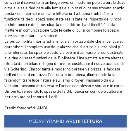
converte il convento in un luogo vivo, un moderno polo culturale dove, 
oltre alle sale dedicate alla lettura e allo studio, hanno trovato spazio
postazioni internet e un caffè letterario. La buona fruibilità e la
funzionalità degli spazi sono state realizzate nel rispetto dei vincoli
architettonici e delle peculiarità dell’edificio. La difficoltà è stata
mettere in comunicazione tutte le celle di cui si compone lo spazio
interno e orientare il visitatore.
La percorribilità interna ad anello, sia in orizzontale che in verticale, 
garantisce il completo uso del palazzo che si articola su tre piani più 
uno interrato. Lo spazio è suddivisibile in due macro-aree, destinate
alle due diverse funzioni della Biblioteca. Una vetrata a tutta altezza, 
ritmata da un telaio in legno di rovere, costituisce il nuovo accesso di
via Solferino. L’importante e moderno portale valorizza la facciata
dell’edificio ed enfatizza l’entrata in biblioteca, illuminando la via e
facendo filtrare luce naturale sull’ampio foyer. Passando da qui, i
visitatori possono attraversare l’antico complesso e sbucare in corso
Umberto, rendendo lo spazio della Biblioteca un corridoio culturale
per arrivare nel centro di Lodi.
Crediti fotografici: AMDL
MEDIAPYRAMID
ARCHITETTURA