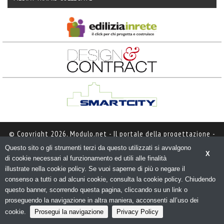
© Copyright 2026. Modulo.net - Il portale della progettazione - 
N.ro Iscrizione ROC 5836 - 
Privacy policy
Questo sito o gli strumenti terzi da questo utilizzati si avvalgono
X
di cookie necessari al funzionamento ed utili alle finalità 
illustrate nella cookie policy. Se vuoi saperne di più o negare il
consenso a tutti o ad alcuni cookie, consulta la cookie policy. Chiudendo
questo banner, scorrendo questa pagina, cliccando su un link o
proseguendo la navigazione in altra maniera, acconsenti all’uso dei
cookie.
Prosegui la navigazione
Privacy Policy