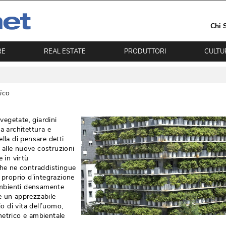
Chi 
RE
REAL ESTATE
PRODUTTORI
CULTU
ico
 vegetate, giardini
a architettura e
lla di pensare detti
alle nuove costruzioni
 in virtù 
che ne contraddistingue
 proprio d’integrazione
 ambienti densamente
e un apprezzabile
o di vita dell’uomo, 
metrico e ambientale