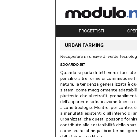
PROGETTISTI
OPE
URBAN FARMING
Recuperare in chiave di verde tecnolog
EDOARDO BIT
Quando si parla di tetti verdi, facciate
pensili o altre forme di commistione fr
natura, la tendenza generalizzata è que
sistemi come maggiormente adattabili 
piuttosto che al retrofit, probabilmente
dell’apparente sofisticazione tecnica 
alcune tipologie. Mentre, per contro, è
a manufatti esistenti o all’interno di
urbanizzati che questi possono fornir
contributo alla sostenibilità dello spazi
come anche al riequilibrio termo-igro
della fabbrica edilizia. 