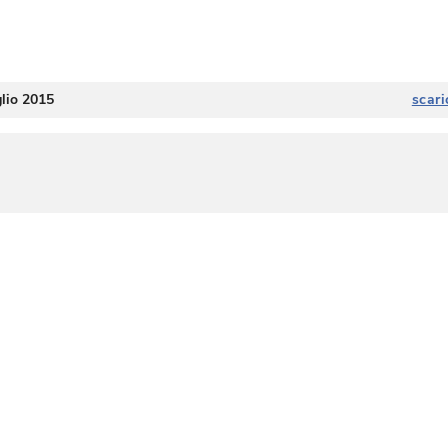
glio 2015
scari