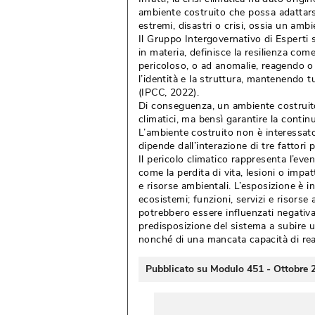
ambiente costruito che possa adattarsi
estremi, disastri o crisi, ossia un ambi
Il Gruppo Intergovernativo di Esperti
in materia, definisce la resilienza com
pericoloso, o ad anomalie, reagendo o 
l’identità e la struttura, mantenendo 
(IPCC, 2022).
Di conseguenza, un ambiente costruito 
climatici, ma bensì garantire la conti
L’ambiente costruito non è interessato
dipende dall’interazione di tre fattori p
Il pericolo climatico rappresenta l’even
come la perdita di vita, lesioni o impat
e risorse ambientali. L’esposizione è i
ecosistemi; funzioni, servizi e risorse 
potrebbero essere influenzati negativa
predisposizione del sistema a subire un
nonché di una mancata capacità di reag
Pubblicato su Modulo 451 - Ottobre 