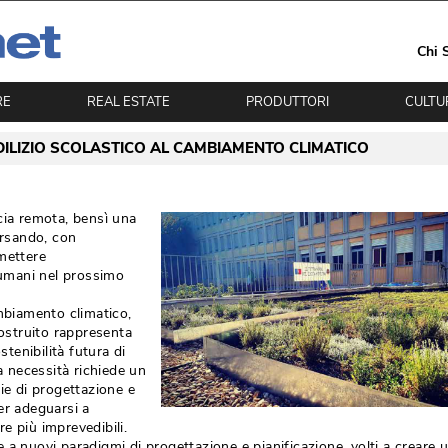
Chi 
RE
REAL ESTATE
PRODUTTORI
CULTU
DILIZIO SCOLASTICO AL CAMBIAMENTO CLIMATICO
cia remota, bensì una
ersando, con
mettere
d umani nel prossimo
mbiamento climatico, 
costruito rappresenta
stenibilità futura di
ta necessità richiede un
ie di progettazione e
er adeguarsi a
e più imprevedibili.
ine a nuovi paradigmi di progettazione e pianificazione, volti a creare 