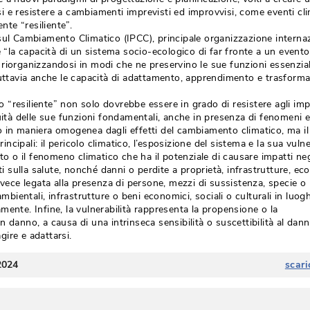
 e resistere a cambiamenti imprevisti ed improvvisi, come eventi cli
ente “resiliente”.
 sul Cambiamento Climatico (IPCC), principale organizzazione interna
e “la capacità di un sistema socio-ecologico di far fronte a un evento
riorganizzandosi in modi che ne preservino le sue funzioni essenziali
tuttavia anche le capacità di adattamento, apprendimento e trasforma
“resiliente” non solo dovrebbe essere in grado di resistere agli imp
nuità delle sue funzioni fondamentali, anche in presenza di fenomeni e
 in maniera omogenea dagli effetti del cambiamento climatico, ma il
rincipali: il pericolo climatico, l’esposizione del sistema e la sua vulne
to o il fenomeno climatico che ha il potenziale di causare impatti nega
ti sulla salute, nonché danni o perdite a proprietà, infrastrutture, ec
nvece legata alla presenza di persone, mezzi di sussistenza, specie o
ambientali, infrastrutture o beni economici, sociali o culturali in luog
mente. Infine, la vulnerabilità rappresenta la propensione o la
 danno, a causa di una intrinseca sensibilità o suscettibilità al danno
ire e adattarsi. 
2024
scari