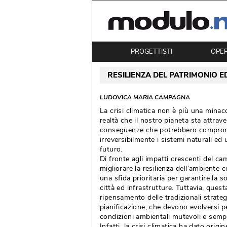
PROGETTISTI
OPE
RESILIENZA DEL PATRIMONIO E
LUDOVICA MARIA CAMPAGNA
La crisi climatica non è più una minac
realtà che il nostro pianeta sta attrav
conseguenze che potrebbero compro
irreversibilmente i sistemi naturali e
futuro.
Di fronte agli impatti crescenti del ca
migliorare la resilienza dell’ambiente 
una sfida prioritaria per garantire la so
città ed infrastrutture. Tuttavia, ques
ripensamento delle tradizionali strateg
pianificazione, che devono evolversi p
condizioni ambientali mutevoli e sempr
Infatti, la crisi climatica ha dato orig