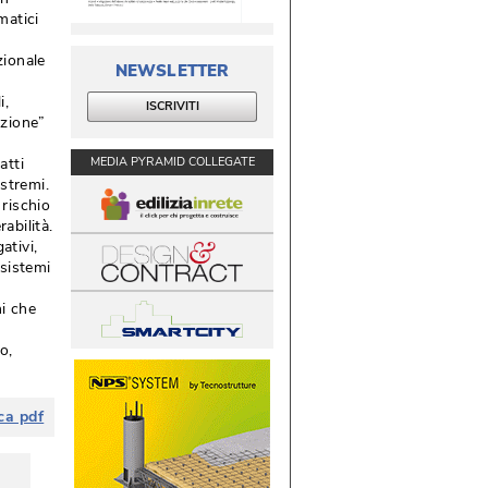
matici
zionale
NEWSLETTER
, 
ISCRIVITI
zione” 
MEDIA PYRAMID COLLEGATE
atti
stremi.
 rischio
rabilità.
tivi, 
osistemi
hi che
, 
ca pdf