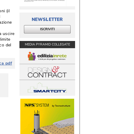
i (il
l
NEWSLETTER
iazione
ISCRIVITI
a uscire
limite
MEDIA PYRAMID COLLEGATE
cco del
ca pdf