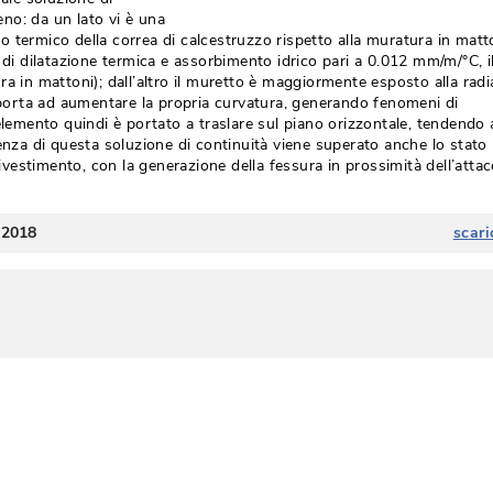
no: da un lato vi è una
 termico della correa di calcestruzzo rispetto alla muratura in matton
 di dilatazione termica e assorbimento idrico pari a 0.012 mm/m/°C, i
ra in mattoni); dall’altro il muretto è maggiormente esposto alla rad
o porta ad aumentare la propria curvatura, generando fenomeni di
’elemento quindi è portato a traslare sul piano orizzontale, tendendo 
enza di questa soluzione di continuità viene superato anche lo stato 
 rivestimento, con la generazione della fessura in prossimità dell’atta
 2018
scari