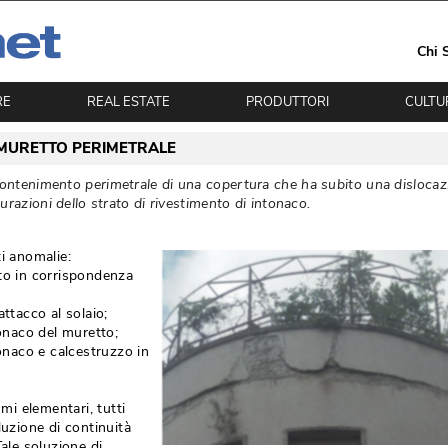
Chi 
RE
REAL ESTATE
PRODUTTORI
CULTU
N MURETTO PERIMETRALE
ntenimento perimetrale di una copertura che ha subito una dislocaz
razioni dello strato di rivestimento di intonaco. 
ti anomalie:
tto in corrispondenza
attacco al solaio;
tonaco del muretto;
tonaco e calcestruzzo in
i elementari, tutti
uzione di continuità 
Tale soluzione di