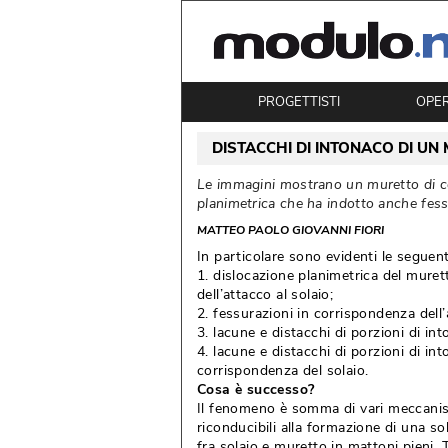
PROGETTISTI
OPE
DISTACCHI DI INTONACO DI U
Le immagini mostrano un muretto di co
planimetrica che ha indotto anche fessu
MATTEO PAOLO GIOVANNI FIORI
 In particolare sono evidenti le seguen
1. dislocazione planimetrica del mure
dell’attacco al solaio;
2. fessurazioni in corrispondenza dell’
3. lacune e distacchi di porzioni di in
4. lacune e distacchi di porzioni di in
corrispondenza del solaio.
Cosa è successo?
Il fenomeno è somma di vari meccanism
riconducibili alla formazione di una sol
fra solaio e muretto in mattoni pieni. 