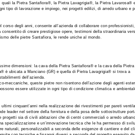
, quali la Pietra Santafiora®, la Pietra Lavagrigia®, la Pietra Lavarosa® e
i tipo di lavorazione e impiego, nei progetti edilizi, di arredo urbano e p
 corso degli anni, consente all’azienda di collaborare con professionisti, 
a consentito di creare prestigiose opere, testimoni della straordinaria versa
matismo delle pietre Santafiora, le rende uniche al mondo. 
ssime dimensioni: la cava della Pietra Santafiora® e la cava della Pietra
a® è ubicata a Manciano (GR) e quella di Pietra Lavagrigia® si trova a
 stabilimenti dell’azienda.
nico-meccaniche, queste pietre non risentono dell’azione degli agenti ester
ossono essere utilizzate in ogni tipo di condizione climatica e ambiental
 ultimi cinquant’anni nella realizzazione dei rivestimenti per
pareti ventila
e leader nel settore della fornitura e della posa delle sottostrutture port
e progetti sia di civili abitazioni che di centri commerciali o arredo urbano
na specializzazione e un’innovazione tecnica che le ha permesso di svil
re naturali, personalizzabili a seconda delle esigenze di cantiere e del cl
guite con tecniche e fissaggi diversi a seconda del progetto eseguito da