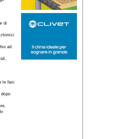
e di
 chimici
chio ad
li, 
 le fasi
o dopo
re, 
lo