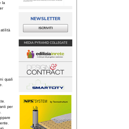
 la
er
NEWSLETTER
ISCRIVITI
tilità 
MEDIA PYRAMID COLLEGATE
ni quali
e.
te. 
anti per
.
uppare
iente.
gli