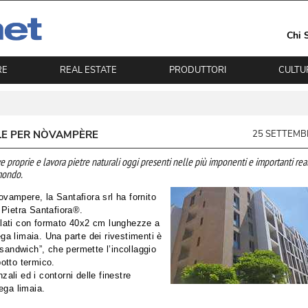
Chi 
RE
REAL ESTATE
PRODUTTORI
CULTU
ALE PER NÒVAMPÈRE
25 SETTEMB
ve proprie e lavora pietre naturali oggi presenti nelle più imponenti e importanti rea
mondo. 
ovampere, la Santafiora srl ha fornito
a Pietra Santafiora®. 
ollati con formato 40x2 cm lunghezze a
ega limaia. Una parte dei rivestimenti è 
“sandwich”, che permette l’incollaggio
potto termico. 
zali ed i contorni delle finestre
ega limaia.