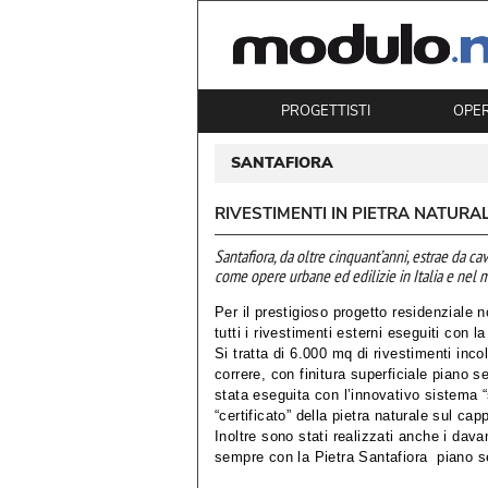
PROGETTISTI
OPE
SANTAFIORA
RIVESTIMENTI IN PIETRA NATUR
Santafiora, da oltre cinquant’anni, estrae da ca
come opere urbane ed edilizie in Italia e nel 
Per il prestigioso progetto residenziale n
tutti i rivestimenti esterni eseguiti con l
Si tratta di 6.000 mq di rivestimenti inc
correre, con finitura superficiale piano s
stata eseguita con l’innovativo sistema 
“certificato” della pietra naturale sul cap
Inoltre sono stati realizzati anche i davan
sempre con la Pietra Santafiora piano s