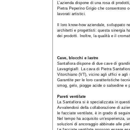
L’azienda dispone di una rosa di prodotti
Pietra Peperino Grigio che consentono ogn
lavorati artistici.
Il loro know-how aziendale, sviluppato nel
architetti e progettisti: questa sinergia h
dei prodotti. Inoltre, la qualità e il cro
Cave, blocchi e lastre
Santafiora dispone di due cave di grandi
Lavagrigia®. La cava di Pietra Santafior
Vitorchiano (VT), vicino agli uffici e agli
Garantite per le loro caratteristiche tec
smog, gelo, piogge acide o salsedine e p
Pareti ventilate
La Santafiora si è specializzata in questi
Avvalendosi della collaborazione di aziend
le facciate ventilate, è in grado di seguir
Nel tempo ha acquisito un’esperienza, u
soluzioni di ancoraggio abbinate alle piet
Le facciate ventilate possono essere ese