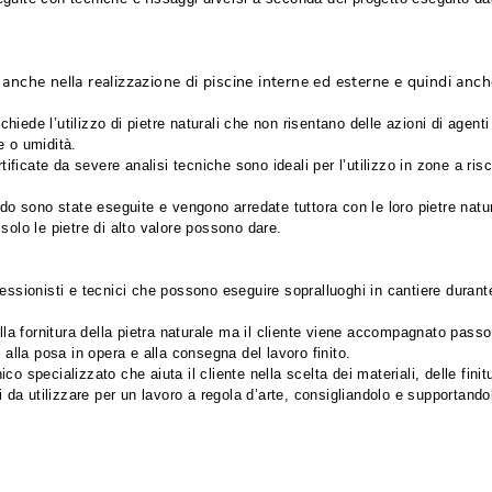
i anche nella realizzazione di piscine interne ed esterne e quindi anch
iede l’utilizzo di pietre naturali che non risentano delle azioni di agenti
e o umidità.
rtificate da severe analisi tecniche sono ideali per l’utilizzo in zone a ris
do sono state eseguite e vengono arredate tuttora con le loro pietre natura
solo le pietre di alto valore possono dare.
essionisti e tecnici che possono eseguire sopralluoghi in cantiere durante
alla fornitura della pietra naturale ma il cliente viene accompagnato pass
 alla posa in opera e alla consegna del lavoro finito.
 specializzato che aiuta il cliente nella scelta dei materiali, delle finitu
i da utilizzare per un lavoro a regola d’arte, consigliandolo e supportando