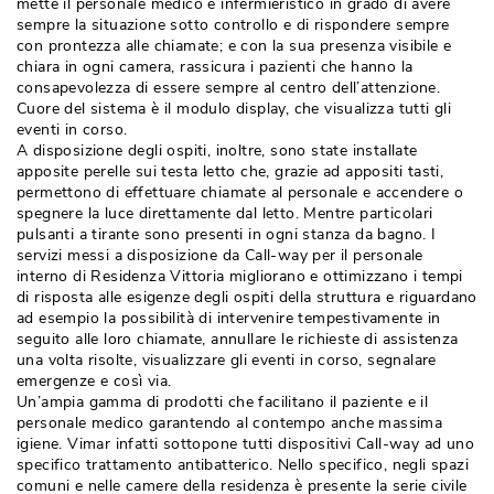
mette il personale medico e infermieristico in grado di avere
sempre la situazione sotto controllo e di rispondere sempre
con prontezza alle chiamate; e con la sua presenza visibile e
chiara in ogni camera, rassicura i pazienti che hanno la
consapevolezza di essere sempre al centro dell’attenzione. 
Cuore del sistema è il modulo display, che visualizza tutti gli
eventi in corso. 
A disposizione degli ospiti, inoltre, sono state installate
apposite perelle sui testa letto che, grazie ad appositi tasti, 
permettono di effettuare chiamate al personale e accendere o
spegnere la luce direttamente dal letto. Mentre particolari
pulsanti a tirante sono presenti in ogni stanza da bagno. I
servizi messi a disposizione da Call-way per il personale
interno di Residenza Vittoria migliorano e ottimizzano i tempi
di risposta alle esigenze degli ospiti della struttura e riguardano
ad esempio la possibilità di intervenire tempestivamente in
seguito alle loro chiamate, annullare le richieste di assistenza
una volta risolte, visualizzare gli eventi in corso, segnalare
emergenze e così via. 
Un’ampia gamma di prodotti che facilitano il paziente e il
personale medico garantendo al contempo anche massima
igiene. Vimar infatti sottopone tutti dispositivi Call-way ad uno
specifico trattamento antibatterico. Nello specifico, negli spazi
comuni e nelle camere della residenza è presente la serie civile