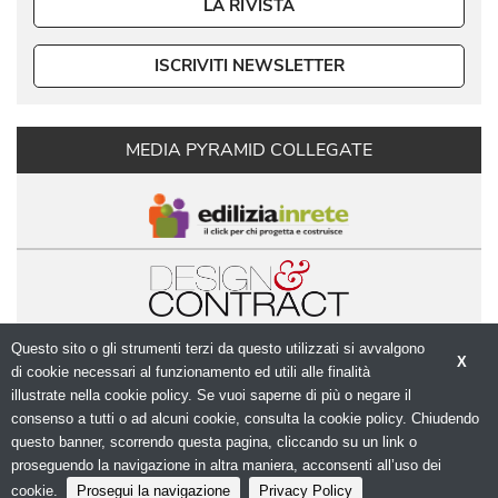
LA RIVISTA
ISCRIVITI NEWSLETTER
MEDIA PYRAMID COLLEGATE
Questo sito o gli strumenti terzi da questo utilizzati si avvalgono
X
di cookie necessari al funzionamento ed utili alle finalità 
illustrate nella cookie policy. Se vuoi saperne di più o negare il
consenso a tutti o ad alcuni cookie, consulta la cookie policy. Chiudendo
questo banner, scorrendo questa pagina, cliccando su un link o
© Copyright 2026. Modulo.net - Il portale della 
proseguendo la navigazione in altra maniera, acconsenti all’uso dei
progettazione - N.ro Iscrizione ROC 5836 - 
Privacy
policy
cookie.
Prosegui la navigazione
Privacy Policy