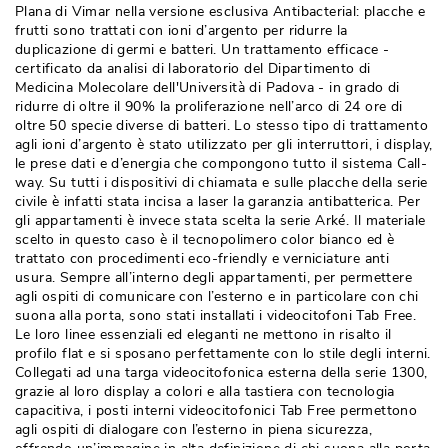
Plana di Vimar nella versione esclusiva Antibacterial: placche e
frutti sono trattati con ioni d’argento per ridurre la
duplicazione di germi e batteri. Un trattamento efficace - 
certificato da analisi di laboratorio del Dipartimento di
Medicina Molecolare dell'Università di Padova - in grado di
ridurre di oltre il 90% la proliferazione nell’arco di 24 ore di
oltre 50 specie diverse di batteri. Lo stesso tipo di trattamento
agli ioni d’argento è stato utilizzato per gli interruttori, i display, 
le prese dati e d’energia che compongono tutto il sistema Call-
way. Su tutti i dispositivi di chiamata e sulle placche della serie
civile è infatti stata incisa a laser la garanzia antibatterica. Per
gli appartamenti è invece stata scelta la serie Arké. Il materiale
scelto in questo caso è il tecnopolimero color bianco ed è 
trattato con procedimenti eco-friendly e verniciature anti
usura. Sempre all’interno degli appartamenti, per permettere
agli ospiti di comunicare con l’esterno e in particolare con chi
suona alla porta, sono stati installati i videocitofoni Tab Free. 
Le loro linee essenziali ed eleganti ne mettono in risalto il
profilo flat e si sposano perfettamente con lo stile degli interni. 
Collegati ad una targa videocitofonica esterna della serie 1300, 
grazie al loro display a colori e alla tastiera con tecnologia
capacitiva, i posti interni videocitofonici Tab Free permettono
agli ospiti di dialogare con l’esterno in piena sicurezza, 