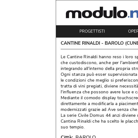
PROGETTISTI
OPE
CANTINE RINALDI - BAROLO (CUN
Le Cantine Rinaldi hanno reso i loro spa
che custodiscono, anche per l'ambien
integrando all'interno della propria st
Ogni stanza può esser supervisionata
le condizioni che meglio si preferisc
tratta di vini pregiati, diviene necess
l'influenza che possono avere luce e ca
Mediante il comodo display touchscreen
direttamente a modificarla a piaciment
modernizzati grazie ad Ave senza che 
La serie Civile Domus 44 anzi diviene 
Cantina Rinaldi che ha scelto le placch
suo tempio.
Città: 
BAROLO