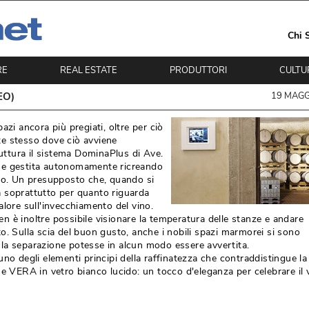
Chi 
RE
REAL ESTATE
PRODUTTORI
CULTU
EO)
19 MAGG
zi ancora più pregiati, oltre per ciò 
te stesso dove ciò avviene
ruttura il sistema DominaPlus di Ave. 
 e gestita autonomamente ricreando
ono. Un presupposto che, quando si
ità soprattutto per quanto riguarda
lore sull'invecchiamento del vino. 
 è inoltre possibile visionare la temperatura delle stanze e andare
o. Sulla scia del buon gusto, anche i nobili spazi marmorei si sono
la separazione potesse in alcun modo essere avvertita. 
uno degli elementi principi della raffinatezza che contraddistingue la
e VERA in vetro bianco lucido: un tocco d'eleganza per celebrare il v