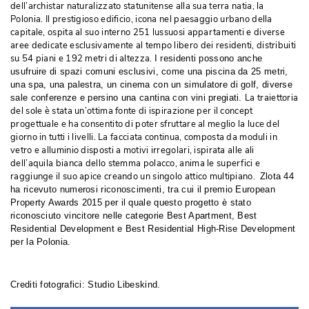
dell’archistar naturalizzato statunitense alla sua terra natia, la
Polonia. Il prestigioso edificio, icona nel paesaggio urbano della
capitale, ospita al suo interno 251 lussuosi appartamenti e diverse
aree dedicate esclusivamente al tempo libero dei residenti, distribuiti
su 54 piani e 192 metri di altezza. 
I residenti possono anche
usufruire di spazi comuni esclusivi, come una piscina da 25 metri, 
una spa, una palestra, un cinema con un simulatore di golf, diverse
La traiettoria
sale conferenze e persino una cantina con vini pregiati. 
del sole è stata un’ottima fonte di ispirazione per il concept
progettuale e ha consentito di poter sfruttare al meglio la luce del
giorno in tutti i livelli. La facciata continua, composta da moduli in
vetro e alluminio disposti a motivi irregolari, ispirata alle ali
dell’aquila bianca dello stemma polacco, anima le superfici e
raggiunge il suo apice creando un singolo attico multipiano. 
Zlota 44
ha ricevuto numerosi riconoscimenti, tra cui il premio European
Property Awards 2015 per il quale questo progetto è stato
riconosciuto vincitore nelle categorie Best Apartment, Best
Residential Development e Best Residential High-Rise Development
per la Polonia.
Crediti fotografici: Studio Libeskind. 