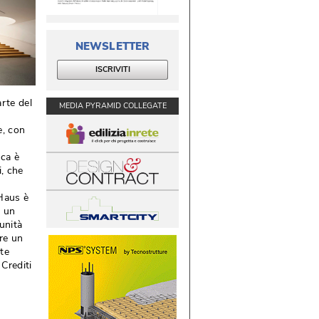
NEWSLETTER
ISCRIVITI
rte del
MEDIA PYRAMID COLLEGATE
e, con
ca è 
i, che
Haus è 
, un
unità 
are un
te
Crediti