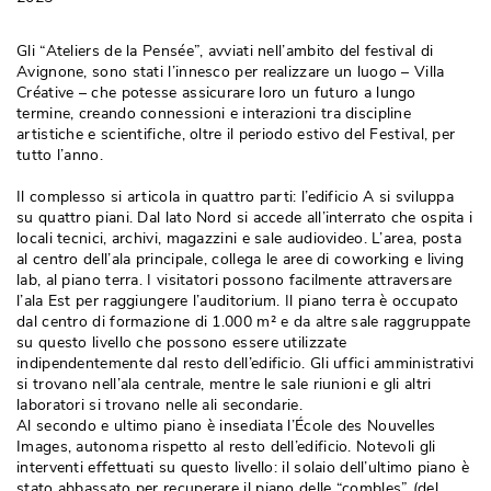
Gli “Ateliers de la Pensée”, avviati nell’ambito del festival di
Avignone, sono stati l’innesco per realizzare un luogo – Villa
Créative – che potesse assicurare loro un futuro a lungo
termine, creando connessioni e interazioni tra discipline
artistiche e scientifiche, oltre il periodo estivo del Festival, per
tutto l’anno. 
Il complesso si articola in quattro parti: l’edificio A si sviluppa
su quattro piani. Dal lato Nord si accede all’interrato che ospita i
locali tecnici, archivi, magazzini e sale audiovideo. L’area, posta
al centro dell’ala principale, collega le aree di coworking e living
lab, al piano terra. I visitatori possono facilmente attraversare
l’ala Est per raggiungere l’auditorium. Il piano terra è occupato
dal centro di formazione di 1.000 m² e da altre sale raggruppate
su questo livello che possono essere utilizzate
indipendentemente dal resto dell’edificio. Gli uffici amministrativi
si trovano nell’ala centrale, mentre le sale riunioni e gli altri
laboratori si trovano nelle ali secondarie. 
Al secondo e ultimo piano è insediata l’École des Nouvelles
Images, autonoma rispetto al resto dell’edificio. Notevoli gli
interventi effettuati su questo livello: il solaio dell’ultimo piano è 
stato abbassato per recuperare il piano delle “combles” (del