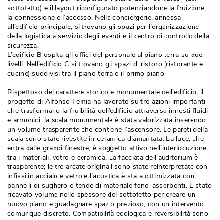
sottotetto) e il layout riconfigurato potenziandone la fruizione, 
la connessione e l’accesso. Nella conciergerie, annessa
all’edificio principale, si trovano gli spazi per l’organizzazione
della logistica a servizio degli eventi e il centro di controllo della
sicurezza. 
L’edificio B ospita gli uffici del personale al piano terra su due
livelli. Nell’edificio C si trovano gli spazi di ristoro (ristorante e
cucine) suddivisi tra il piano terra e il primo piano. 
Rispettoso del carattere storico e monumentale dell’edificio, il
progetto di Alfonso Femia ha lavorato su tre azioni importanti
che trasformano la fruibilità dell’edificio attraverso innesti fluidi
e armonici: la scala monumentale è stata valorizzata inserendo
un volume trasparente che contiene l’ascensore. Le pareti della
scala sono state rivestite in ceramica diamantata. La luce, che
entra dalle grandi finestre, è soggetto attivo nell’interlocuzione
tra i materiali, vetro e ceramica. La facciata dell’auditorium è 
trasparente; le tre arcate originali sono state reinterpretate con
infissi in acciaio e vetro e l’acustica è stata ottimizzata con
pannelli di sughero e tende di materiale fono-assorbenti. È stato
ricavato volume nello spessore del sottotetto per creare un
nuovo piano e guadagnare spazio prezioso, con un intervento
comunque discreto. Compatibilità ecologica e reversibilità sono