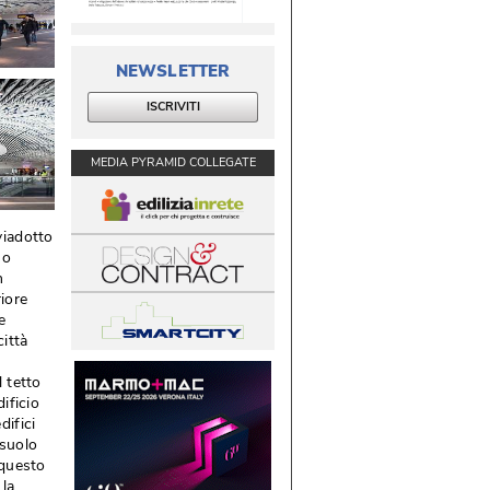
NEWSLETTER
ISCRIVITI
MEDIA PYRAMID COLLEGATE
viadotto
so
n
iore
e
ittà 
l tetto
ificio
ifici
 suolo
 questo
 la