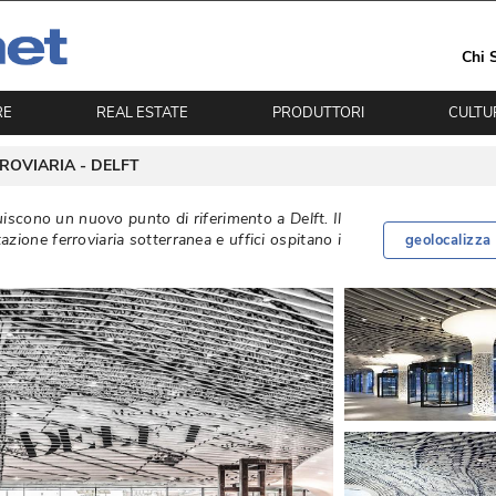
Chi 
RE
REAL ESTATE
PRODUTTORI
CULTU
RROVIARIA - 
DELFT
tuiscono un nuovo punto di riferimento a Delft. Il
ione ferroviaria sotterranea e uffici ospitano i
geolocalizza