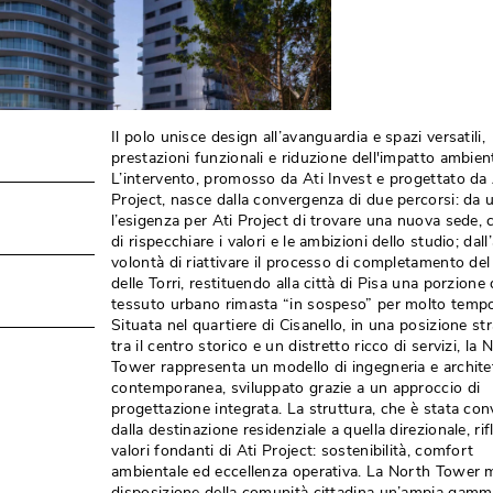
 Il polo unisce design all’avanguardia e spazi versatili, 
prestazioni funzionali e riduzione dell'impatto ambient
L’intervento, promosso da Ati Invest e progettato da 
Project, nasce dalla convergenza di due percorsi: da un
l’esigenza per Ati Project di trovare una nuova sede,
di rispecchiare i valori e le ambizioni dello studio; dall’
volontà di riattivare il processo di completamento de
delle Torri, restituendo alla città di Pisa una porzione 
tessuto urbano rimasta “in sospeso” per molto tempo
Situata nel quartiere di Cisanello, in una posizione st
tra il centro storico e un distretto ricco di servizi, la 
Tower rappresenta un modello di ingegneria e archite
contemporanea, sviluppato grazie a un approccio di
progettazione integrata. La struttura, che è stata con
dalla destinazione residenziale a quella direzionale, rifl
valori fondanti di Ati Project: sostenibilità, comfort
ambientale ed eccellenza operativa. La North Tower 
disposizione della comunità cittadina un’ampia gamm