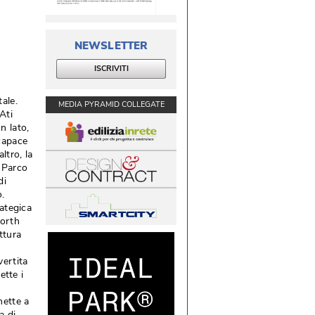
NEWSLETTER
ISCRIVITI
ale. 
MEDIA PYRAMID COLLEGATE
Ati
 lato, 
 capace
altro, la
l Parco
di
. 
rategica
North
ttura
vertita
ette i
mette a
a di