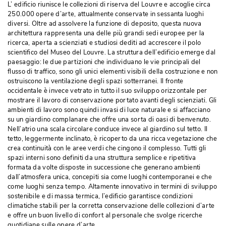
L’ edificio riunisce le collezioni di riserva del Louvre e accoglie circa
250.000 opere d’arte, attualmente conservate in sessanta luoghi
diversi. Oltre ad assolvere la funzione di deposito, questa nuova
architettura rappresenta una delle più grandi sedi europee per la
ricerca, aperta a scienziati e studiosi dediti ad accrescere il polo
scientifico del Museo del Louvre. La struttura dell’edificio emerge dal
paesaggio: le due partizioni che individuano le vie principali del
flusso di traffico, sono gli unici elementi visibili della costruzione e non
ostruiscono la ventilazione degli spazi sotterranei. Il fronte
occidentale è invece vetrato in tutto il suo sviluppo orizzontale per
mostrare il lavoro di conservazione portato avanti degli scienziati. Gli
ambienti di lavoro sono quindi invasi di luce naturale e si affacciano
su un giardino complanare che offre una sorta di oasi di benvenuto. 
Nell’atrio una scala circolare conduce invece al giardino sul tetto. 
Il
tetto, leggermente inclinato, è ricoperto da una ricca vegetazione che
crea continuità con le aree verdi che cingono il complesso. 
Tutti gli
spazi interni sono definiti da una struttura semplice e ripetitiva
formata da volte disposte in successione che generano ambienti
dall’atmosfera unica, concepiti sia come luoghi contemporanei e che
come luoghi senza tempo. Altamente innovativo in termini di sviluppo
sostenibile e di massa termica, l’edificio garantisce condizioni
climatiche stabili per la corretta conservazione delle collezioni d’arte
e offre un buon livello di confort al personale che svolge ricerche
quotidiane sulle opere d’arte.