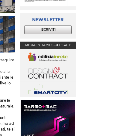
NEWSLETTER
ISCRIVITI
MEDIA PYRAMID COLLEGATE
rseguire
e alla
iante le
livello
are le
aturale, 
nti: 
e, ma ad
ti, telai
sa