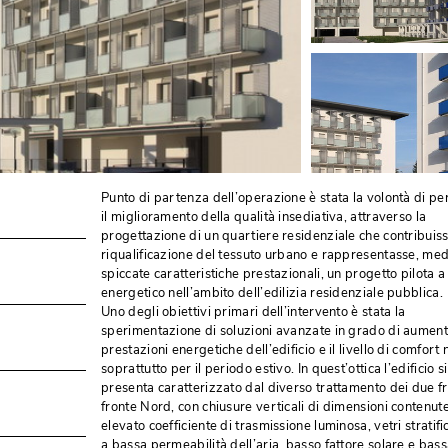
Punto di partenza dell’operazione è stata la volontà di pe
il miglioramento della qualità insediativa, attraverso la
progettazione di un quartiere residenziale che contribuiss
riqualificazione del tessuto urbano e rappresentasse, med
spiccate caratteristiche prestazionali, un progetto pilota a 
energetico nell’ambito dell’edilizia residenziale pubblica.
Uno degli obiettivi primari dell’intervento è stata la
sperimentazione di soluzioni avanzate in grado di aument
prestazioni energetiche dell’edificio e il livello di comfort n
soprattutto per il periodo estivo. In quest’ottica l’edificio si
presenta caratterizzato dal diverso trattamento dei due fro
fronte Nord, con chiusure verticali di dimensioni contenut
elevato coefficiente di trasmissione luminosa, vetri stratifica
a bassa permeabilità dell’aria, basso fattore solare e bas