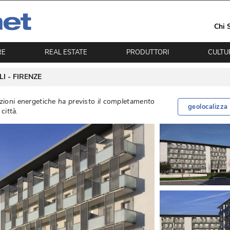
Chi 
RE
REAL ESTATE
PRODUTTORI
CULTU
I - 
FIRENZE
azioni energetiche ha previsto il completamento
geolocalizza
città. 