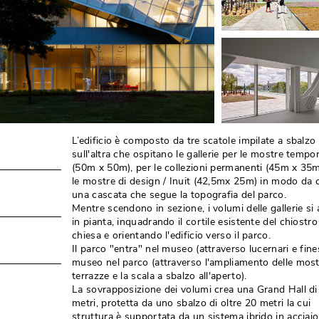
L’edificio è composto da tre scatole impilate a sbalzo 
sull'altra che ospitano le gallerie per le mostre tempo
(50m x 50m), per le collezioni permanenti (45m x 35m)
le mostre di design / Inuit (42,5mx 25m) in modo da 
una cascata che segue la topografia del parco. 
Mentre scendono in sezione, i volumi delle gallerie si
in pianta, inquadrando il cortile esistente del chiostro
chiesa e orientando l'edificio verso il parco. 
Il parco "entra" nel museo (attraverso lucernari e fines
museo nel parco (attraverso l'ampliamento delle most
terrazze e la scala a sbalzo all'aperto). 
La sovrapposizione dei volumi crea una Grand Hall di
metri, protetta da uno sbalzo di oltre 20 metri la cui
struttura è supportata da un sistema ibrido in acciaio