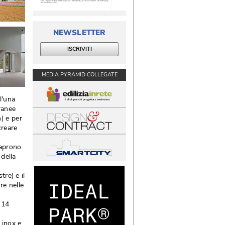
NEWSLETTER
ISCRIVITI
MEDIA PYRAMID COLLEGATE
l'una
ranee
 e per 
creare
 aprono
 della
tre) e il
re nelle
 14
 inox e