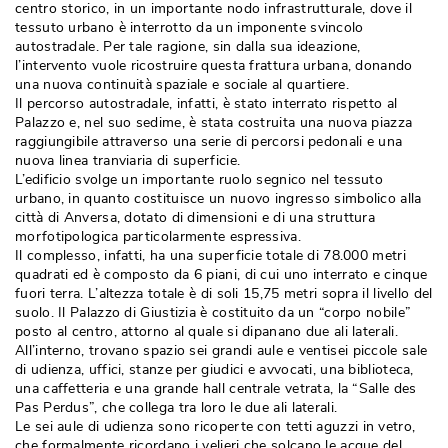
centro storico, in un importante nodo infrastrutturale, dove il
tessuto urbano è interrotto da un imponente svincolo
autostradale. Per tale ragione, sin dalla sua ideazione, 
l’intervento vuole ricostruire questa frattura urbana, donando
una nuova continuità spaziale e sociale al quartiere. 
Il percorso autostradale, infatti, è stato interrato rispetto al
Palazzo e, nel suo sedime, è stata costruita una nuova piazza
raggiungibile attraverso una serie di percorsi pedonali e una
nuova linea tranviaria di superficie. 
L’edificio svolge un importante ruolo segnico nel tessuto
urbano, in quanto costituisce un nuovo ingresso simbolico alla
città di Anversa, dotato di dimensioni e di una struttura
morfotipologica particolarmente espressiva. 
Il complesso, infatti, ha una superficie totale di 78.000 metri
quadrati ed è composto da 6 piani, di cui uno interrato e cinque
fuori terra. L’altezza totale è di soli 15,75 metri sopra il livello del
suolo. Il Palazzo di Giustizia è costituito da un “corpo nobile” 
posto al centro, attorno al quale si dipanano due ali laterali. 
All’interno, trovano spazio sei grandi
aule e ventisei piccole sale
di udienza, uffici, stanze per giudici e avvocati, una biblioteca, 
una caffetteria e una grande hall centrale vetrata, la “Salle des
Pas Perdus”, che collega tra loro le due ali laterali. 
Le sei aule di udienza sono ricoperte con
tetti aguzzi in vetro, 
che formalmente ricordano i velieri che solcano le acque del