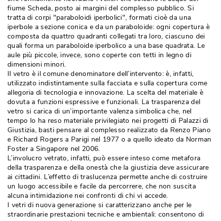
fiume Scheda, posto ai margini del complesso pubblico. Si
tratta di corpi "paraboloidi iperbolici", formati cioè da una
iperbole a sezione conica e da un paraboloide: ogni copertura è 
composta da quattro quadranti collegati tra loro, ciascuno dei
quali forma un paraboloide iperbolico a una base quadrata. Le
aule più piccole, invece, sono coperte con tetti in legno di
dimensioni minori. 
 Il vetro è il comune denominatore dell’intervento: è, infatti, 
utilizzato indistintamente sulla facciata e sulla copertura come
allegoria di tecnologia e innovazione. La scelta del materiale è 
dovuta a funzioni espressive e funzionali. La trasparenza del
vetro si carica di un’importante valenza simbolica che, nel
tempo lo ha reso materiale privilegiato nei progetti di Palazzi di
Giustizia, basti pensare al complesso realizzato da Renzo Piano
e Richard Rogers a Parigi nel 1977 o a quello ideato da Norman
Foster a Singapore nel 2006. 
L’involucro vetrato, infatti, può essere inteso come metafora
della trasparenza e della onestà che la giustizia deve assicurare
ai cittadini. L’effetto di traslucenza permette anche di costruire
un luogo accessibile e facile da percorrere, che non suscita
alcuna intimidazione nei confronti di chi vi accede. 
I vetri di nuova generazione si caratterizzano anche per le
straordinarie prestazioni tecniche e ambientali: consentono di