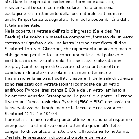
sfruttare le proprietà di isolamento termico e acustico, 
resistenza al fuoco e controllo solare. L'uso di materiali
ecologici e lo
sfruttamento della luce naturale testimoniano
anche l'importanza assegnata ai temi della sostenibilità e della
tutela ambientale. 
Nella
copertura vetrata dell'atrio d'ingresso (Salle des Pas
Perdus) si è scelto un materiale composito, formato da un vetro
esterno serigrafato e da una lastra interna stratificata di tipo
Stratobel Top N di Glaverbel, che rappresenta un accorgimento
obbligatorio per il tetto. La copertura delle ali del palazzo è 
costituita da una vetrata isolante e selettiva realizzata con
Stopray Carat, sempre di Glaverbel, che garantisce ottime
condizioni di protezione solare, isolamento termico e
trasmissione luminosa. I soffitti trasparenti delle sale di udienza
sono realizzati con vetrate isolanti composte da un vetro
antifuoco Pyrobel (resistenza EI60) e da un vetro laminato a
isolamento acustico Stratophone. Le pareti e le porte utilizzano
il vetro antifuoco traslucido Pyrobel (EI60 e EI30) che assicura
la riservatezza dei luoghi mentre la facciata è realizzata con
Stratobel 1212.4 e 1010.4. 
I progettisti hanno rivolto grande attenzione anche al risparmio
energetico. La climatizzazione è ottenuta grazie all'effetto
congiunto di ventilazione naturale e raffreddamento notturno: 
d'estate, le prestazioni di controllo solare del vetro