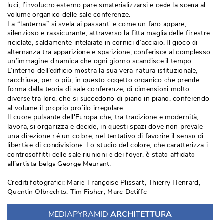
luci, l’involucro esterno pare smaterializzarsi e cede la scena al
volume organico delle sale conferenze. 
La “lanterna” si svela ai passanti e come un faro appare, 
silenzioso e rassicurante, attraverso la fitta maglia delle finestre
riciclate, saldamente intelaiate in cornici d’acciaio. Il gioco di
alternanza tra apparizione e sparizione, conferisce al complesso
un’immagine dinamica che ogni giorno scandisce il tempo. 
L’interno dell’edificio mostra la sua vera natura istituzionale, 
racchiusa, per lo più, in questo oggetto organico che prende
forma dalla teoria di sale conferenze, di dimensioni molto
diverse tra loro, che si succedono di piano in piano, conferendo
al volume il proprio profilo irregolare. 
Il cuore pulsante dell'Europa che, tra tradizione e modernità, 
lavora, si organizza e decide, in questi spazi dove non prevale
una direzione né un colore, nel tentativo di favorire il senso di
libertà e di condivisione. Lo studio del colore, che caratterizza i
controsoffitti delle sale riunioni e dei foyer, è stato affidato
all’artista belga George Meurant. 
Crediti fotografici: Marie-Françoise Plissart, Thierry Henrard, 
Quentin Olbrechts, Tim Fisher, Marc Detiffe
MEDIAPYRAMID
ARCHITETTURA