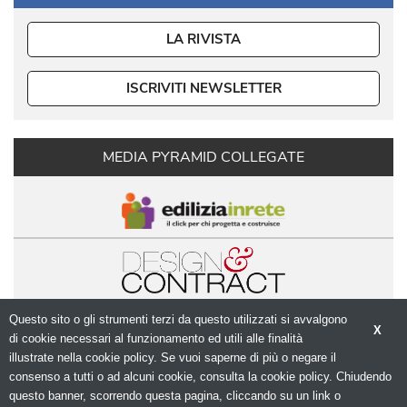
LA RIVISTA
ISCRIVITI NEWSLETTER
MEDIA PYRAMID COLLEGATE
Questo sito o gli strumenti terzi da questo utilizzati si avvalgono
X
di cookie necessari al funzionamento ed utili alle finalità 
illustrate nella cookie policy. Se vuoi saperne di più o negare il
consenso a tutti o ad alcuni cookie, consulta la cookie policy. Chiudendo
questo banner, scorrendo questa pagina, cliccando su un link o
© Copyright 2026. Modulo.net - Il portale della 