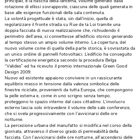
principali, e la nascita della lanterna, volume generato dalla
rotazione di ellissi sovrapposte, ciascuna delle quali generata in
base alle esigenze funzionali della sala contenuta. 
La volontà progettuale è stata, sin dall’inizio, quella di
regolarizzare il fronte strada su Rue de la Loi tramite una
doppia facciata di nuova realizzazione che, richiudendo il
perimetro dell’area, si connettesse all’edificio storico generando
al tempo stesso un ampio volume interno. La copertura, del
nuovo volume come di quella della parte storica, è sovrastata da
un unico ordine di pannelli fotovoltaici. L’edificio ha conseguito
la certificazione energetica secondo la procedura Belga
“Valideo” ed ha ricevuto il premio internazionale Green Good 
Design 2009. 
Nuovo ed esistente appaiono convivere in un rassicurante
equilibrio messo in tensione dalla valenza simbolica delle
finestre riciclate, provenienti da tutta Europa, che compongono
la pelle esterna e, come in uno scrigno senza tempo, 
proteggono lo spazio interno dal caos cittadino. L’involucro
esterno lascia solo intravedere il volume delle sale conferenze, 
che si svela progressivamente con l’avvicinarsi delle ore
notturne. 
La percezione urbana del manufatto si modifica nel corso della
giornata, attraverso il diverso grado di permeabilità della
facciata. Con l’avvicinarsi delle ore notturne, all’accendersi delle