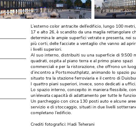
L’esterno color antracite dell’edificio, lungo 100 metri,
17 e alto 26, è scandito da una maglia rettangolare c
determina le ampie superfici vetrate e presenta, nei su
più corti, delle facciate a ventaglio che vanno ad aprir
i livelli superiori. 
Al suo interno, distribuiti su una superficie di 9.500 
quadrati, ospita al piano terra e al primo piano spazi
commerciali e per la ristorazione, che offrono un luo
d’incontro a Portsmouthplatz, animando lo spazio pu
situato tra la stazione ferroviaria e il centro di Duisbu
I quattro piani superiori, invece, sono dedicati a uffici.
Lo spazio interno, concepito in maniera flessibile, co
un’elevata capacità di adattamento per tutte le funzion
Un parcheggio con circa 130 posti auto e alcune aree
servizio e di stoccaggio, situati in due livelli sotterranei
completano l’edificio. 
Crediti fotografici: Hadi Teherani