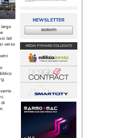
NEWSLETTER
 largo
ISCRIVITI
he
oi lati
si verso
MEDIA PYRAMID COLLEGATE
metri
go
bblico
rg. 
 
nsente
i. 
 di
, 