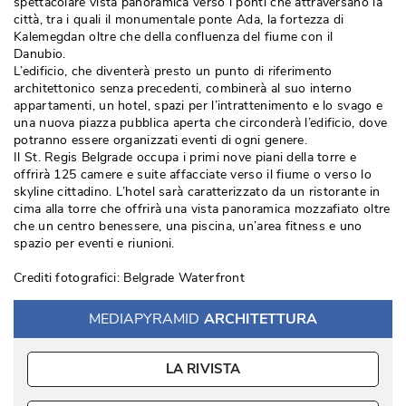
spettacolare vista panoramica verso i ponti che attraversano la
città, tra i quali il monumentale ponte Ada, la fortezza di
Kalemegdan oltre che della confluenza del fiume con il
Danubio. 
L’edificio, che diventerà presto un punto di riferimento
architettonico senza precedenti, combinerà al suo interno
appartamenti, un hotel, spazi per l’intrattenimento e lo svago e
una nuova piazza pubblica aperta che circonderà l’edificio, dove
potranno essere organizzati eventi di ogni genere. 
Il St. Regis Belgrade occupa i primi nove piani della torre e
offrirà 125 camere e suite affacciate verso il fiume o verso lo
skyline cittadino. L’hotel sarà caratterizzato da un ristorante in
cima alla torre che offrirà una vista panoramica mozzafiato oltre
che un centro benessere, una piscina, un’area fitness e uno
spazio per eventi e riunioni. 
Crediti fotografici: Belgrade Waterfront
MEDIAPYRAMID
ARCHITETTURA
LA RIVISTA