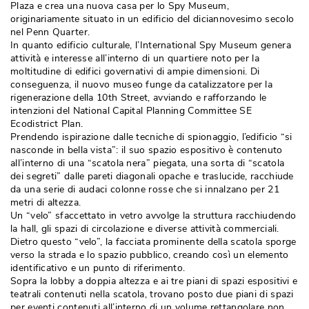
Plaza e crea una nuova casa per lo Spy Museum, 
originariamente situato in un edificio del diciannovesimo secolo
nel Penn Quarter. 
In quanto edificio culturale, l’International Spy Museum genera
attività e interesse all’interno di un quartiere noto per la
moltitudine di edifici governativi di ampie dimensioni. Di
conseguenza, il nuovo museo funge da catalizzatore per la
rigenerazione della 10th Street, avviando e rafforzando le
intenzioni del National Capital Planning Committee SE
Ecodistrict Plan. 
Prendendo ispirazione dalle tecniche di spionaggio, l’edificio “si
nasconde in bella vista”: il suo spazio espositivo è contenuto
all’interno di una “scatola nera” piegata, una sorta di “scatola
dei segreti” dalle pareti diagonali opache e traslucide, racchiude
da una serie di audaci colonne rosse che si innalzano per 21
metri di altezza. 
Un “velo” sfaccettato in vetro avvolge la struttura racchiudendo
la hall, gli spazi di circolazione e diverse attività commerciali. 
Dietro questo “velo”, la facciata prominente della scatola sporge
verso la strada e lo spazio pubblico, creando così un elemento
identificativo e un punto di riferimento. 
Sopra la lobby a doppia altezza e ai tre piani di spazi espositivi e
teatrali contenuti nella scatola, trovano posto due piani di spazi
per eventi contenuti all’interno di un volume rettangolare non