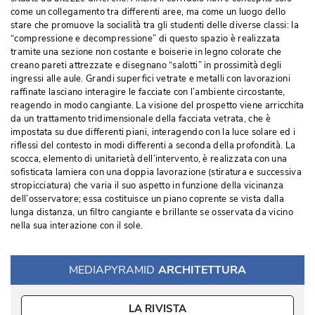
come un collegamento tra differenti aree, ma come un luogo dello
stare che promuove la socialità tra gli studenti delle diverse classi: la
“compressione e decompressione” di questo spazio è realizzata 
tramite una sezione non costante e boiserie in legno colorate che
creano pareti attrezzate e disegnano “salotti” in prossimità degli
ingressi alle aule. Grandi superfici vetrate e metalli con lavorazioni
raffinate lasciano interagire le facciate con l’ambiente circostante, 
reagendo in modo cangiante. La visione del prospetto viene arricchita
da un trattamento tridimensionale della facciata vetrata, che è 
impostata su due differenti piani, interagendo con la luce solare ed i
riflessi del contesto in modi differenti a seconda della profondità. La
scocca, elemento di unitarietà dell’intervento, è realizzata con una
sofisticata lamiera con una doppia lavorazione (stiratura e successiva
stropicciatura) che varia il suo aspetto in funzione della vicinanza
dell’osservatore; essa costituisce un piano coprente se vista dalla
lunga distanza, un filtro cangiante e brillante se osservata da vicino
nella sua interazione con il sole. 
MEDIAPYRAMID
ARCHITETTURA
LA RIVISTA