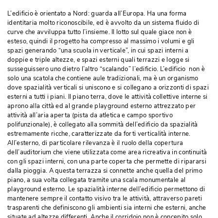
L’edificio è orientato a Nord: guarda all’Europa. Ha una forma
identitaria molto riconoscibile, ed è avvolto da un sistema fluido di
curve che avviluppa tutto l’insieme. Il lotto sul quale giace non è 
esteso, quindi il progetto ha compresso al massimo i volumi e gli
spazi generando “una scuola in verticale”, in cui spazi interni a
doppie e triple altezze, e spazi esterni quali terrazzi e logge si
susseguissero uno dietro l’altro “scalando” l’edificio. L’edificio non è 
solo una scatola che contiene aule tradizionali, ma è un organismo
dove spazialità verticali si uniscono e si collegano a orizzonti di spazi
esterni a tutti i piani. Il piano terra, dove le attività collettive interne si
aprono alla città ed al grande playground esterno attrezzato per
attività all’aria aperta (pista da atletica e campo sportivo
polifunzionale), è collegato alla sommità dell’edificio da spazialità 
estremamente ricche, caratterizzate da forti verticalità interne. 
All’esterno, di particolare rilevanza è il ruolo della copertura
dell’auditorium che viene utilizzata come area ricreativa in continuità 
con gli spazi interni, con una parte coperta che permette di ripararsi
dalla pioggia. A questa terrazza si connette anche quella del primo
piano, a sua volta collegata tramite una scala monumentale al
playground esterno. Le spazialità interne dell’edificio permettono di
mantenere sempre il contatto visivo tra le attività, attraverso pareti
trasparenti che definiscono gli ambienti sia interni che esterni, anche
situate ad altezze differenti. Anche il corridoio non è concepito solo