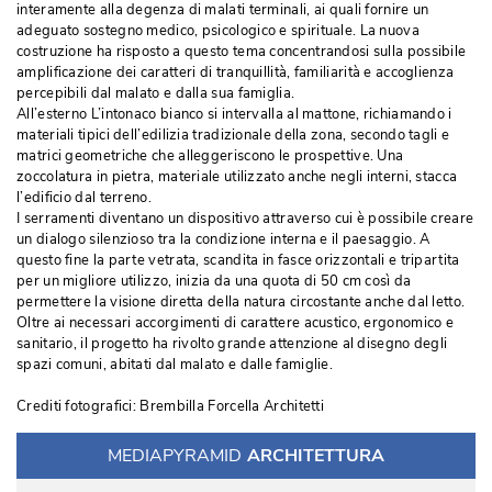
interamente alla degenza di malati terminali, ai quali fornire un
adeguato sostegno medico, psicologico e spirituale. La nuova
costruzione ha risposto a questo tema concentrandosi sulla possibile
amplificazione dei caratteri di tranquillità, familiarità e accoglienza
percepibili dal malato e dalla sua famiglia. 
All’esterno L’intonaco bianco si intervalla al mattone, richiamando i
materiali tipici dell’edilizia tradizionale della zona, secondo tagli e
matrici geometriche che alleggeriscono le prospettive. Una
zoccolatura in pietra, materiale utilizzato anche negli interni, stacca
l’edificio dal terreno. 
I serramenti diventano un dispositivo attraverso cui è possibile creare
un dialogo silenzioso tra la condizione interna e il paesaggio. A
questo fine la parte vetrata, scandita in fasce orizzontali e tripartita
per un migliore utilizzo, inizia da una quota di 50 cm così da
permettere la visione diretta della natura circostante anche dal letto. 
Oltre ai necessari accorgimenti di carattere acustico, ergonomico e
sanitario, il progetto ha rivolto grande attenzione al disegno degli
spazi comuni, abitati dal malato e dalle famiglie.
Crediti fotografici: Brembilla Forcella Architetti
MEDIAPYRAMID
ARCHITETTURA