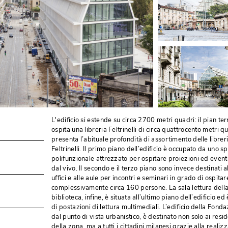
L'edificio si estende su circa 2700 metri quadri: il pian te
ospita una libreria Feltrinelli di circa quattrocento metri q
presenta l’abituale profondità di assortimento delle librer
Feltrinelli. Il primo piano dell’edificio è occupato da uno s
polifunzionale attrezzato per ospitare proiezioni ed eventi 
dal vivo. Il secondo e il terzo piano sono invece destinati a
uffici e alle aule per incontri e seminari in grado di ospitar
complessivamente circa 160 persone. La sala lettura dell
biblioteca, infine, è situata all’ultimo piano dell’edificio ed
di postazioni di lettura multimediali. L’edificio della Fondaz
dal punto di vista urbanistico, è destinato non solo ai resid
della zona, ma a tutti i cittadini milanesi grazie alla realiz