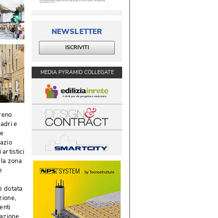
NEWSLETTER
ISCRIVITI
MEDIA PYRAMID COLLEGATE
rreno
uadri e
ie
pazio
artistici
lla zona
e
a
 è dotata
ione, 
enti
zazione