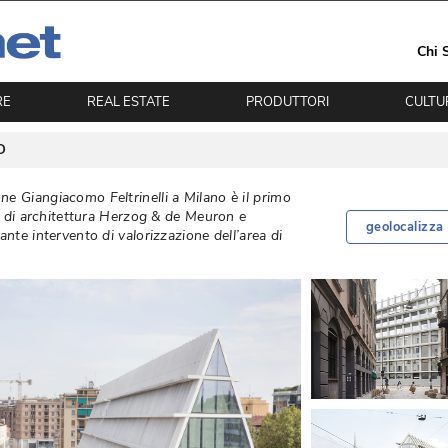
Chi 
RE
REAL ESTATE
PRODUTTORI
CULTU
O
e Giangiacomo Feltrinelli a Milano è il primo
io di architettura Herzog & de Meuron e
geolocalizza
ante intervento di valorizzazione dell’area di