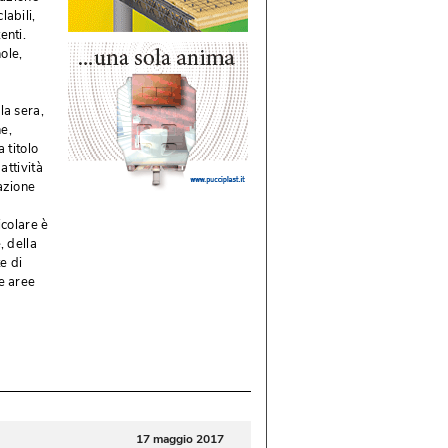
abili, 
nti. 
ole, 
a sera, 
, 
 titolo
ttività 
azione
colare è 
, della
e di
e aree
17 maggio 2017