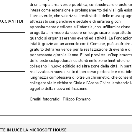
di un’ampia area verde pubblica, con boulevard e piste cicl
intesa come estensione e prolungamento dei viali già esiste
L’area verde, che valorizza i resti visibili delle mura spagn
ACCIANTI DI
attrezzato con panchine e sedute e di un’area giochi
appositamente dedicata all’infanzia, con un'illuminazione
progettata in modo da essere un luogo sicuro, soprattutto l
quando si organizzeranno eventi ed attività. La Fondazione
infatti, grazie ad un accordo con il Comune, può usufruire a
gratuito dell’area verde per la realizzazione di eventi e di a
per sessanta giorni all’anno. E’ poi prevista un’implement
delle piste ciclopedonali esistenti nelle zone limitrofe che
collegano il nuovo edificio ad altre zone della città. In parti
realizzato un nuovo tratto di percorso pedonale e ciclabile
lunghezza complessiva di oltre un chilometro, che consent
collegare via Melchiorre Gioia e l’Arena Civica lambendo l
oggetto della nuova edificazione. 
Crediti fotografici: Filippo Romano
TE IN LUCE LA MICROSOFT HOUSE