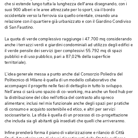
che si estende lungo tutta la lunghezza dell'area disegnando, con i
suoi 900 alberi e le aree attrezzate per lo sport, sia il bordo
occidentale verso la ferrovia sia quello orientale, creando una
relazione con il quartiere già urbanizzato e con il Giardino Condiviso
di San Faustino.
La quota di verde complessivo raggiunge i 47.700 mq considerando
anche i terrazzi verdi e giardini condominiali ad utilizzo degli edifici e
il verde pensile dei servizi (per complessivi 55.792 mq di spazi
pubblici e di uso pubblico, pari a 87,02% della superficie
territoriale). 
L’idea generale messa a punto anche dal Consorzio Poliedra del
Politecnico di Milano è quella di un modello collaborativo che
accompagni il progetto nelle fasi di dettaglio in tutto lo sviluppo. 
Nell’area ci sarà uno spazio di co-working, ma anche un food hub per
la distribuzione del cibo nell'ottica del contrasto allo spreco
alimentare; inclusi nel mix funzionale anche degli spazi per pratiche
di consumo e acquisto sostenibile ed etico, e altri per servizi
sociosanitario. La sfida è quella di un processo di co-progettazione
che includa sia gli abitanti già insediati che quelli che arriveranno. 
Infine prenderà forma il piano di valorizzazione e rilancio di Città 