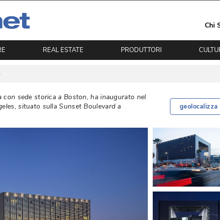
Chi 
RE
REAL ESTATE
PRODUTTORI
CULTU
S
ca con sede storica a Boston, ha inaugurato nel
eles, situato sulla Sunset Boulevard a
geolocalizza