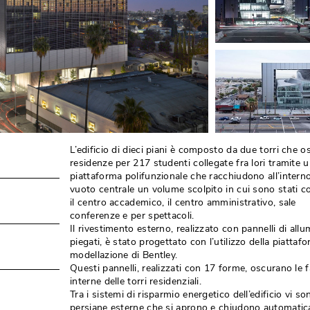
L’edificio di dieci piani è composto da due torri che o
residenze per 217 studenti collegate fra lori tramite 
piattaforma polifunzionale che racchiudono all’interno
vuoto centrale un volume scolpito in cui sono stati co
il centro accademico, il centro amministrativo, sale
conferenze e per spettacoli. 
Il rivestimento esterno, realizzato con pannelli di allu
piegati, è stato progettato con l’utilizzo della piattaf
modellazione di Bentley. 
Questi pannelli, realizzati con 17 forme, oscurano le f
interne delle torri residenziali. 
Tra i sistemi di risparmio energetico dell’edificio vi son
persiane esterne che si aprono e chiudono automati