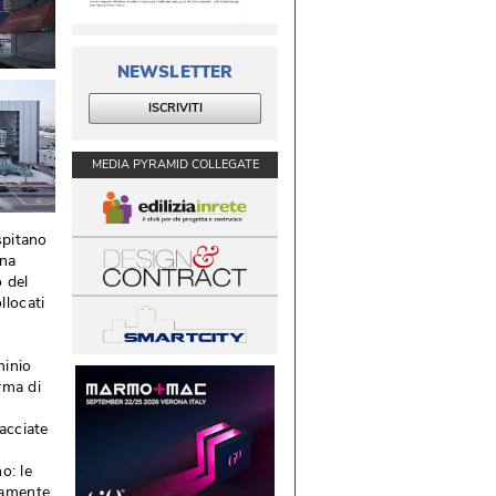
NEWSLETTER
ISCRIVITI
MEDIA PYRAMID COLLEGATE
spitano
una
 del
llocati
minio
orma di
acciate
o: le
camente