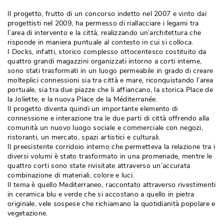
Il progetto, frutto di un concorso indetto nel 2007 e vinto dai
progettisti nel 2009, ha permesso di riallacciare i legami tra
l’area di intervento e la città, realizzando un’architettura che
risponde in maniera puntuale al contesto in cui si colloca. 
I Docks, infatti, storico complesso ottocentesco costituito da
quattro grandi magazzini organizzati intorno a corti interne, 
sono stati trasformati in un luogo permeabile in grado di creare
molteplici connessioni sia tra città e mare, riconquistando l’area
portuale, sia tra due piazze che li affiancano, la storica Place de
la Joliette, e la nuova Place de la Méditerranée. 
Il progetto diventa quindi un importante elemento di
connessione e interazione tra le due parti di città offrendo alla
comunità un nuovo luogo sociale e commerciale con negozi, 
ristoranti, un mercato, spazi artistici e culturali. 
Il preesistente corridoio interno che permetteva la relazione tra i
diversi volumi è stato trasformato in una promenade, mentre le
quattro corti sono state rivisitate attraverso un’accurata
combinazione di materiali, colore e luci. 
Il tema è quello Mediterraneo, raccontato attraverso rivestimenti
in ceramica blu e verde che si accostano a quello in pietra
originale, vele sospese che richiamano la quotidianità popolare e
vegetazione. 