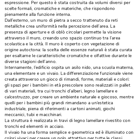
espressione. Per questo è stata costruita da volumi diversi per
scelte formali, cromatiche e materiche, che rispondono
pienamente alla funzione interna. 
Dall’esterno, un muro di pietra a secco trattenuto da reti
metalliche crea uniformità nella percezione dell’area. La
presenza di aperture e di oblò circolari permette la visione
attraverso il muro, creando uno spazio continuo tra l’area
scolastica e la città. Il muro è coperto con vegetazione di
origine autoctona: la scelta delle essenze naturali è stata curata
per esaltarne le caratteristiche cromatiche e olfattive durante le
diverse stagioni dell’anno. 
Internamente, l’edificio ospita un asilo nido, una scuola materna, 
una elementare e un vivaio. La differenziazione funzionale viene
creata attraverso un gioco di rimandi, forme, materiali e colori: 
gli spazi per i bambini in età prescolare sono realizzati in pallet
di vari materiali, tra cui tronchi d’alberi, legno lamellare e
calcestruzzo, per creare un ambiente naturale e giocoso, mentre
quelli per i bambini più grandi rimandano a un’estetica
industriale, piena di riferimenti a cartoni animati, giochi
meccanici, tubi e macchinari. 
La struttura è realizzata in travi di legno lamellare rivestito con
tronchi ed elementi in acciaio. 
Il vivaio ha una forma semplice e geometrica ed è illuminato con
colori vivaci per creare un polo attrattivo per tutte le classi